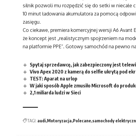
silnik pozwoli mu rozpędzić się do setki w niecałe 
10 minut ładowania akumulatora za pomocą odpowied
zasięgu.
Co ciekawe, premiera komercyjnej wersji A6 Avant E
że koncept jest „realistycznym spojrzeniem na mod
na platformie PPE”. Gotowy samochód na pewno najp
Spytaj sprzedawcę, jak zabezpieczony jest telewi
Vivo Apex 2020 z kamerą do selfie ukrytą pod e
TEST: Aparat na urlop
W jaki sposób Apple zmusiło Microsoft do produkc
2,1 miliarda ludzi w Sieci
TAGI:
audi
Motoryzacja
Polecane
samochody elektrycz