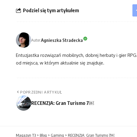
Podziel się tym artykułem
Agnieszka Stradecka
Autor:
Entuzjastka rozwiązań mobilnych, dobrej herbaty i gier RPG. 
od miejsca, w którym aktualnie się znajduje.
POPRZEDNI ARTYKUŁ
RECENZJA: Gran Turismo 7￼
Magazyn T3
>
Blog
>
Gaming
>
RECENZJA: Gran Turismo 7￼