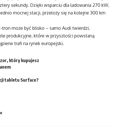
cztery sekundy. Dzięki wsparciu dla ładowania 270 kW,
nio mocnej stacji, przełoży się na kolejne 300 km
-tron może być blisko – samo Audi twierdzi,
ele produkcyjne, które w przyszłości powstaną
ierw trafi na rynek europejski.
zor, który kupujesz
kranem
ji tabletu Surface?
ne