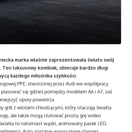
miecka marka właśnie zaprezentowała światu swój
. Ten luksusowy kombiak, obiecuje bardzo długi
wycą każdego miłośnika szybkości.
dłogowej PPE, stworzonej przez Audi we współpracy
lasować się gdzieś pomiędzy modelem A6 i A7, zaś
mniejszyć opory powietrza.
y grill z wlotami chłodzącymi, który otaczają światła
 drogę, ale także mogą rzutować prostą grę wideo
 światła to natomiast wąski, animowany pasek LED,
referencji. Auto zostanie wyposażone również