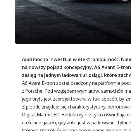
Audi mocno inwestuje w elektromobilność. Nie
najnowszy pojazd koncepcyjny, A6 Avant E-tron
zasięg na jednym ładowaniu i osiągi, które zach
A6 Avant E-tron został osadzony na platformie po
z Porsche. Pod względem wymiarów, samochód ma p
jego bryła jest zaprojektowana w taki sposób, by z
Z przodu znajduje się charakterystyczny, perforowan
Digital Matrix LED. Reflektory nie tylko oświetlają
na ścianę garażu, gdy auto jest zaparkowane. Tylne
którego sposób świecenia dopasujemy do swoich p