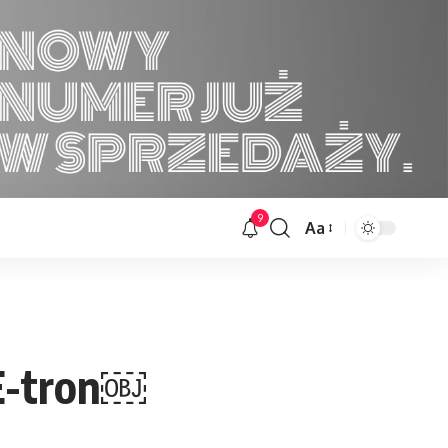
9
Aa
Font
Resizer
 E-tron￼