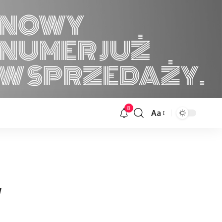
8
Aa
Font
Resizer
w