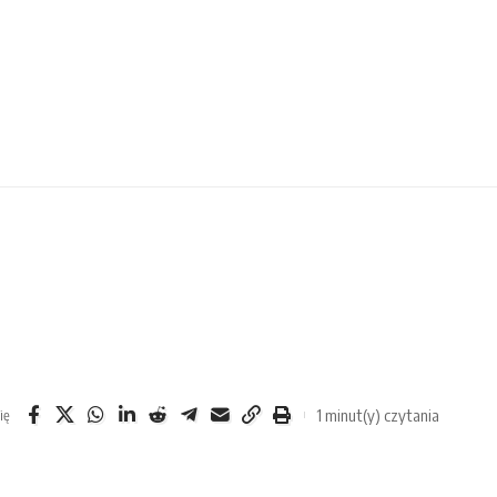
1 minut(y) czytania
ię