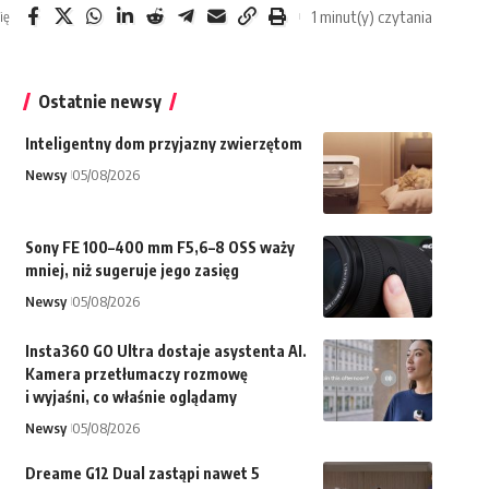
1 minut(y) czytania
ię
Ostatnie newsy
Inteligentny dom przyjazny zwierzętom
Newsy
05/08/2026
Sony FE 100–400 mm F5,6–8 OSS waży
mniej, niż sugeruje jego zasięg
Newsy
05/08/2026
Insta360 GO Ultra dostaje asystenta AI.
Kamera przetłumaczy rozmowę
i wyjaśni, co właśnie oglądamy
Newsy
05/08/2026
Dreame G12 Dual zastąpi nawet 5