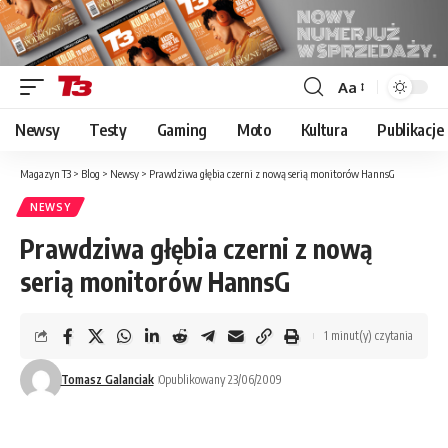
Aa
Font
Resizer
Newsy
Testy
Gaming
Moto
Kultura
Publikacje
Magazyn T3
>
Blog
>
Newsy
>
Prawdziwa głębia czerni z nową serią monitorów HannsG
NEWSY
Prawdziwa głębia czerni z nową
serią monitorów HannsG
1 minut(y) czytania
Tomasz Galanciak
Opublikowany 23/06/2009