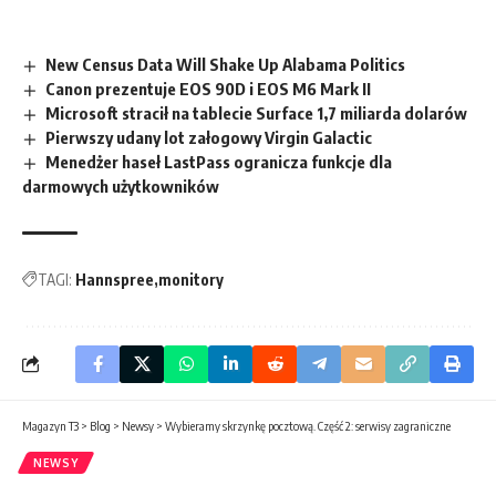
New Census Data Will Shake Up Alabama Politics
Canon prezentuje EOS 90D i EOS M6 Mark II
Microsoft stracił na tablecie Surface 1,7 miliarda dolarów
Pierwszy udany lot załogowy Virgin Galactic
Menedżer haseł LastPass ogranicza funkcje dla
darmowych użytkowników
TAGI:
Hannspree
monitory
Magazyn T3
>
Blog
>
Newsy
>
Wybieramy skrzynkę pocztową. Część 2: serwisy zagraniczne
NEWSY