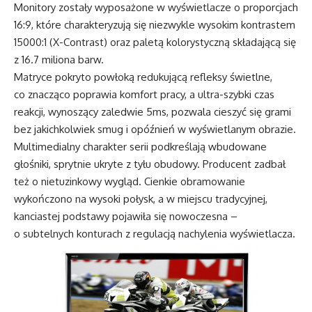
Monitory zostały wyposażone w wyświetlacze o proporcjach
16:9, które charakteryzują się niezwykle wysokim kontrastem
15000:1 (X-Contrast) oraz paletą kolorystyczną składającą się
z 16.7 miliona barw.
Matryce pokryto powłoką redukującą refleksy świetlne,
co znacząco poprawia komfort pracy, a ultra-szybki czas
reakcji, wynoszący zaledwie 5ms, pozwala cieszyć się grami
bez jakichkolwiek smug i opóźnień w wyświetlanym obrazie.
Multimedialny charakter serii podkreślają wbudowane
głośniki, sprytnie ukryte z tyłu obudowy. Producent zadbał
też o nietuzinkowy wygląd. Cienkie obramowanie
wykończono na wysoki połysk, a w miejscu tradycyjnej,
kanciastej podstawy pojawiła się nowoczesna –
o subtelnych konturach z regulacją nachylenia wyświetlacza.