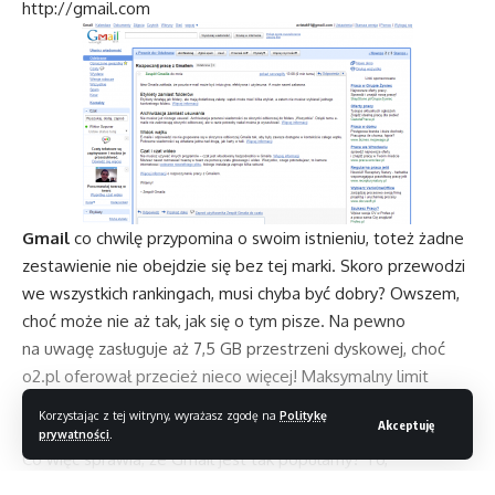
http://gmail.com
Gmail
co chwilę przypomina o swoim istnieniu, toteż żadne
zestawienie nie obejdzie się bez tej marki. Skoro przewodzi
we wszystkich rankingach, musi chyba być dobry? Owszem,
choć może nie aż tak, jak się o tym pisze. Na pewno
na uwagę zasługuje aż 7,5 GB przestrzeni dyskowej, choć
o2.pl oferował przecież nieco więcej! Maksymalny limit
załączników też nie zachwyca, a dostęp do poczty przy
Korzystając z tej witryny, wyrażasz zgodę na
Politykę
Akceptuję
użyciu komórki oferował już Onet i Gazeta.
prywatności
.
Co więc sprawia, że Gmail jest tak popularny? To,
że wszystko razem zostało nam bardzo ładnie podane.