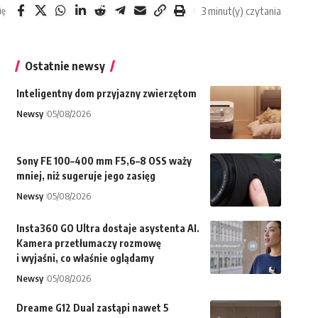
3 minut(y) czytania
ię
Ostatnie newsy
Inteligentny dom przyjazny zwierzętom
Newsy
05/08/2026
Sony FE 100–400 mm F5,6–8 OSS waży
mniej, niż sugeruje jego zasięg
Newsy
05/08/2026
Insta360 GO Ultra dostaje asystenta AI.
Kamera przetłumaczy rozmowę
i wyjaśni, co właśnie oglądamy
Newsy
05/08/2026
Dreame G12 Dual zastąpi nawet 5