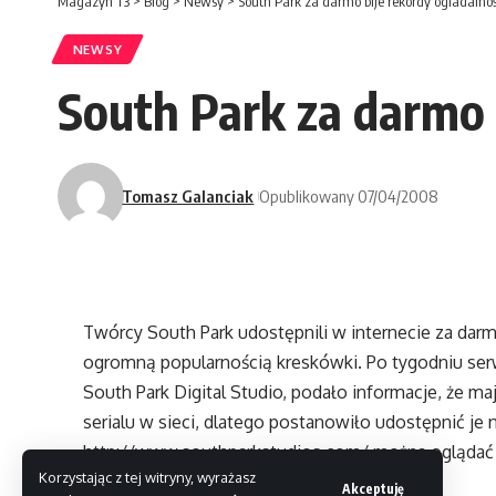
Magazyn T3
>
Blog
>
Newsy
>
South Park za darmo bije rekordy ogladalnoś
NEWSY
South Park za darmo 
Tomasz Galanciak
Opublikowany 07/04/2008
Twórcy South Park udostępnili w internecie za darm
ogromną popularnością kreskówki. Po tygodniu serw
South Park Digital Studio, podało informacje, że m
serialu w sieci, dlatego postanowiło udostępnić je
http://www.southparkstudios.com/
można oglądać z
Korzystając z tej witryny, wyrażasz
12 sezonów kreskówki.
Akceptuję