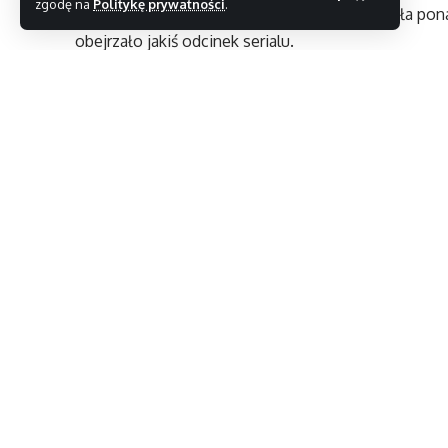
zgodę na
Politykę prywatności
.
Co ciekawe, strona po tygodniu wygenerowała pon
obejrzało jakiś odcinek serialu.
Producenci zapewniają, że wyszli naprzeciw fanom se
z nielegalnym rozpowszechnianiem tej już kultowej
odcinki na swoim blogu.
TEST: Volkswagen Tiguan eHybrid