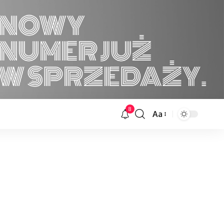
8
Aa
Font
Resizer