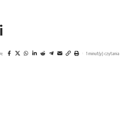
i
1 minut(y) czytania
ię