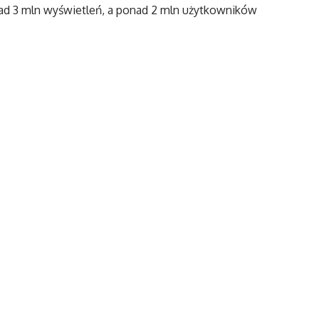
ad 3 mln wyświetleń, a ponad 2 mln użytkowników
rialu \”South Park\” a także chcieli zawalczyć
 kreskówki. Teraz każdy może obejrzeć i zamieścić