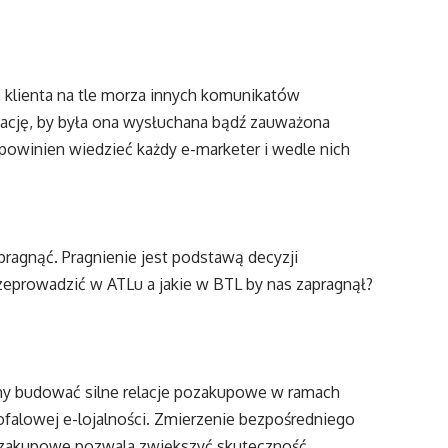
 klienta na tle morza innych komunikatów
mację, by była ona wysłuchana bądź zauważona
 powinien wiedzieć każdy e-marketer i wedle nich
apragnąć. Pragnienie jest podstawą decyzji
przeprowadzić w ATLu a jakie w BTL by nas zapragnął?
imy budować silne relacje pozakupowe w ramach
ofalowej e-lojalności. Zmierzenie bezpośredniego
 zakupowe pozwala zwiększyć skuteczność