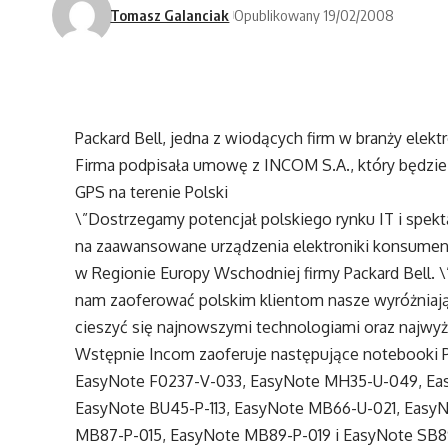
Tomasz Galanciak
Opublikowany 19/02/2008
Packard Bell, jedna z wiodących firm w branży elekt
Firma podpisała umowę z INCOM S.A., który będzi
GPS na terenie Polski
\”Dostrzegamy potencjał polskiego rynku IT i spek
na zaawansowane urządzenia elektroniki konsumenc
w Regionie Europy Wschodniej firmy Packard Bell.
nam zaoferować polskim klientom nasze wyróżniaj
cieszyć się najnowszymi technologiami oraz najwyż
Wstępnie Incom zaoferuje następujące notebooki P
EasyNote F0237-V-033, EasyNote MH35-U-049, Ea
EasyNote BU45-P-113, EasyNote MB66-U-021, Easy
MB87-P-015, EasyNote MB89-P-019 i EasyNote SB8