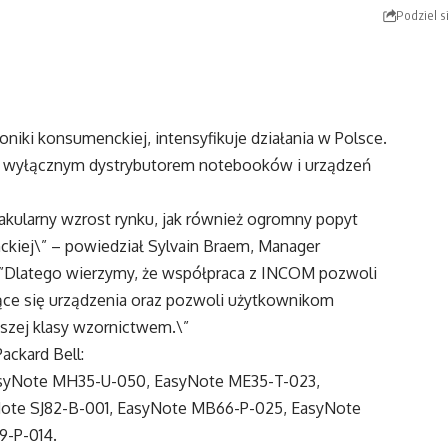
Podziel s
roniki konsumenckiej, intensyfikuje działania w Polsce.
e wyłącznym dystrybutorem notebooków i urządzeń
takularny wzrost rynku, jak również ogromny popyt
kiej\” – powiedział Sylvain Braem, Manager
 \”Dlatego wierzymy, że współpraca z INCOM pozwoli
ące się urządzenia oraz pozwoli użytkownikom
szej klasy wzornictwem.\”
ackard Bell:
syNote MH35-U-050, EasyNote ME35-T-023,
Note SJ82-B-001, EasyNote MB66-P-025, EasyNote
9-P-014.