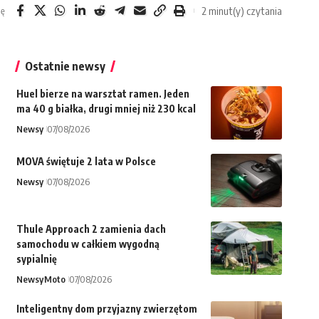
2 minut(y) czytania
ię
Ostatnie newsy
Huel bierze na warsztat ramen. Jeden
ma 40 g białka, drugi mniej niż 230 kcal
Newsy
07/08/2026
MOVA świętuje 2 lata w Polsce
Newsy
07/08/2026
Thule Approach 2 zamienia dach
samochodu w całkiem wygodną
sypialnię
Newsy
Moto
07/08/2026
Inteligentny dom przyjazny zwierzętom