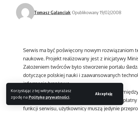
Tomasz Galanciak
Opublikowany 19/02/2008
Serwis ma być poświęcony nowym rozwiązaniom tec
naukowe. Projekt realizowany jest z inicjatywy Min
Założeniem twórców było stworzenie portalu śledz
dotyczące polskiej nauki i zaawansowanych technol
informacje branżowe.
Korzystając z tej witryny, wyrażasz
Serwis ma na celu ułatwienie komunikacji pomiędz
Akceptuję
zgodę na
Politykę prywatności
.
Dostęp do zasobów portalu jest obecnie bezpłatny 
funkcji serwisu, użytkownicy muszą jedynie przepr
rejestracyjną).
Jednym z zadań serwisu polskietechnologie.pl jest
do bardziej komercyjnego wykorzystania efektów sw