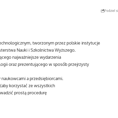
Podziel s
hnologicznym, tworzonym przez polskie instytucje
isterstwa Nauki i Szkolnictwa Wyższego.
ącego najważniejsze wydarzenia
ogii oraz prezentującego w sposób przejrzysty
y naukowcami a przedsiębiorcami.
(aby korzystać ze wszystkich
owadzić prostą procedurę
 zainspirowanie środowisk naukowych
ojej pracy oraz \”rozbudzenie\”