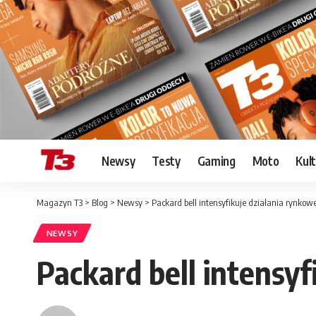
Newsy
Testy
Gaming
Moto
Kul
Magazyn T3
>
Blog
>
Newsy
>
Packard bell intensyfikuje działania rynkow
NEWSY
Packard bell intensy