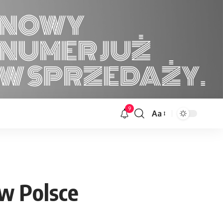
9
Aa
Font
Resizer
 w Polsce