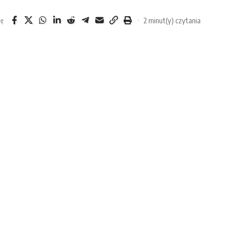
2 minut(y) czytania
ię