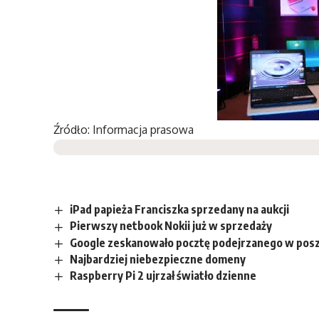
Źródło: Informacja prasowa
iPad papieża Franciszka sprzedany na aukcji
Pierwszy netbook Nokii już w sprzedaży
Google zeskanowało pocztę podejrzanego w poszu
Najbardziej niebezpieczne domeny
Raspberry Pi 2 ujrzał światło dzienne