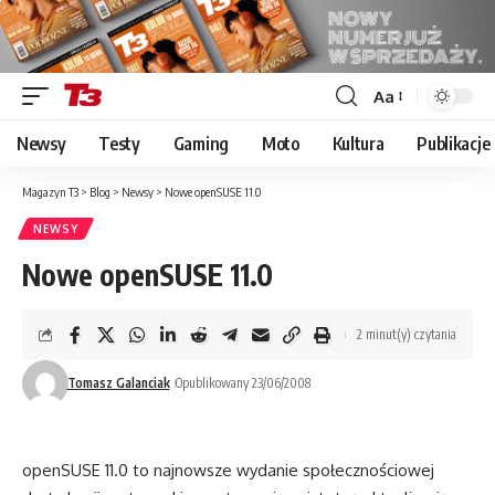
Aa
Font
Resizer
Newsy
Testy
Gaming
Moto
Kultura
Publikacje
Magazyn T3
>
Blog
>
Newsy
>
Nowe openSUSE 11.0
NEWSY
Nowe openSUSE 11.0
2 minut(y) czytania
Tomasz Galanciak
Opublikowany 23/06/2008
openSUSE 11.0 to najnowsze wydanie społecznościowej