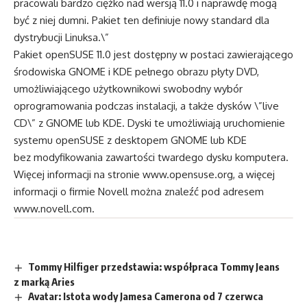
pracowali bardzo ciężko nad wersją 11.0 i naprawdę mogą
być z niej dumni. Pakiet ten definiuje nowy standard dla
dystrybucji Linuksa.\”
Pakiet openSUSE 11.0 jest dostępny w postaci zawierającego
środowiska GNOME i KDE pełnego obrazu płyty DVD,
umożliwiającego użytkownikowi swobodny wybór
oprogramowania podczas instalacji, a także dysków \”live
CD\” z GNOME lub KDE. Dyski te umożliwiają uruchomienie
systemu openSUSE z desktopem GNOME lub KDE
bez modyfikowania zawartości twardego dysku komputera.
Więcej informacji na stronie
www.opensuse.org
, a więcej
informacji o firmie Novell można znaleźć pod adresem
www.novell.com
.
Tommy Hilfiger przedstawia: współpraca Tommy Jeans
z marką Aries
Avatar: Istota wody Jamesa Camerona od 7 czerwca