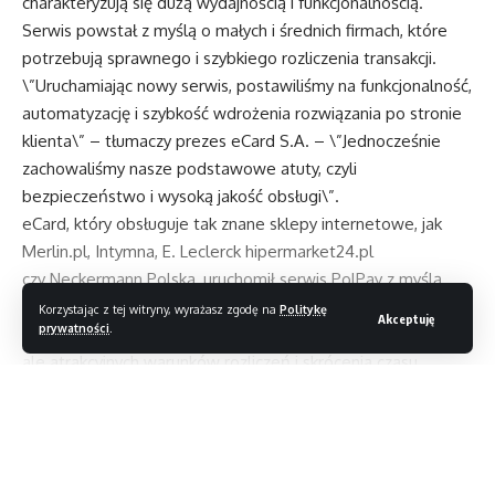
charakteryzują się dużą wydajnością i funkcjonalnością.
Serwis powstał z myślą o małych i średnich firmach, które
potrzebują sprawnego i szybkiego rozliczenia transakcji.
\”Uruchamiając nowy serwis, postawiliśmy na funkcjonalność,
automatyzację i szybkość wdrożenia rozwiązania po stronie
klienta\” – tłumaczy prezes eCard S.A. – \”Jednocześnie
zachowaliśmy nasze podstawowe atuty, czyli
bezpieczeństwo i wysoką jakość obsługi\”.
eCard, który obsługuje tak znane sklepy internetowe, jak
Merlin.pl, Intymna, E. Leclerck hipermarket24.pl
czy Neckermann Polska, uruchomił serwis PolPay z myślą
o mniejszych firmach, które nie potrzebują indywidualnie
Korzystając z tej witryny, wyrażasz zgodę na
Politykę
Akceptuję
prywatności
.
wdrożonego systemu z rozbudowanymi opcjami i raportami,
ale atrakcyjnych warunków rozliczeń i skrócenia czasu
od podpisania umowy do uruchomienia modułu.
Źródło:
www.ecard.pl
Czytaj dalej