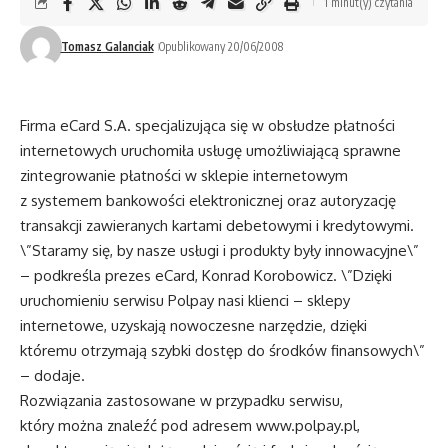
1 minut(y) czytania
Tomasz Galanciak
Opublikowany 20/06/2008
Firma eCard S.A. specjalizująca się w obsłudze płatności
internetowych uruchomiła usługę umożliwiającą sprawne
zintegrowanie płatności w sklepie internetowym
z systemem bankowości elektronicznej oraz autoryzację
transakcji zawieranych kartami debetowymi i kredytowymi.
\”Staramy się, by nasze usługi i produkty były innowacyjne\”
– podkreśla prezes eCard, Konrad Korobowicz. \”Dzięki
uruchomieniu serwisu Polpay nasi klienci – sklepy
internetowe, uzyskają nowoczesne narzędzie, dzięki
któremu otrzymają szybki dostęp do środków finansowych\”
– dodaje.
Rozwiązania zastosowane w przypadku serwisu,
który można znaleźć pod adresem
www.polpay.pl
,