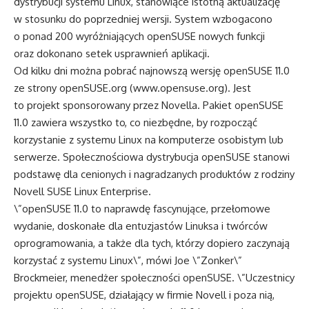
dystrybucji systemu Linux, stanowiące istotną aktualizację
w stosunku do poprzedniej wersji. System wzbogacono
o ponad 200 wyróżniających openSUSE nowych funkcji
oraz dokonano setek usprawnień aplikacji.
Od kilku dni można pobrać najnowszą wersję openSUSE 11.0
ze strony openSUSE.org (
www.opensuse.org
). Jest
to projekt sponsorowany przez Novella. Pakiet openSUSE
11.0 zawiera wszystko to, co niezbędne, by rozpocząć
korzystanie z systemu Linux na komputerze osobistym lub
serwerze. Społecznościowa dystrybucja openSUSE stanowi
podstawę dla cenionych i nagradzanych produktów z rodziny
Novell SUSE Linux Enterprise.
\”openSUSE 11.0 to naprawdę fascynujące, przełomowe
wydanie, doskonałe dla entuzjastów Linuksa i twórców
oprogramowania, a także dla tych, którzy dopiero zaczynają
korzystać z systemu Linux\”, mówi Joe \”Zonker\”
Brockmeier, menedżer społeczności openSUSE. \”Uczestnicy
projektu openSUSE, działający w firmie Novell i poza nią,