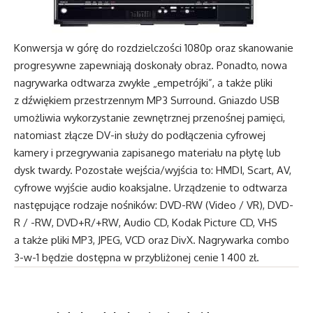
Konwersja w górę do rozdzielczości 1080p oraz skanowanie
progresywne zapewniają doskonały obraz. Ponadto, nowa
nagrywarka odtwarza zwykłe „empetrójki”, a także pliki
z dźwiękiem przestrzennym MP3 Surround. Gniazdo USB
umożliwia wykorzystanie zewnętrznej przenośnej pamięci,
natomiast złącze DV-in służy do podłączenia cyfrowej
kamery i przegrywania zapisanego materiału na płytę lub
dysk twardy. Pozostałe wejścia/wyjścia to: HMDI, Scart, AV,
cyfrowe wyjście audio koaksjalne. Urządzenie to odtwarza
następujące rodzaje nośników: DVD-RW (Video / VR), DVD-
R / -RW, DVD+R/+RW, Audio CD, Kodak Picture CD, VHS
a także pliki MP3, JPEG, VCD oraz DivX. Nagrywarka combo
3-w-1 będzie dostępna w przybliżonej cenie 1 400 zł.