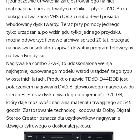
i jednocześnie utrwalenia zarejestrowanego na niej
materiału na bardziej trwałym nośniku – płycie DVD. Poza
funkcją odtwarzacza VHS i DVD, combo 3-w-1 posiada
wbudowany dysk twardy. Teraz przy pomocy jednego
tylko urządzania, po wciśnięciu tylko jednego przycisku,
można odtworzyć filmowe archiwa sprzed 20 lat, przegrać
na nowszy nośnik albo zapisać dowolny program telewizyjny
na twardym dysku.
Nagrywarka combo 3-w-1, to udoskonalona wersja
najchętniej kupowanego modelu wśród urządzeń tego typu
w ostatnich latach. Produkt o nazwie TD6D-D4413DB jest
połączeniem nagrywarki DVD, 6-głowicowego magnetowidu
stereo Hi-Fi oraz dysku twardego o pojemności 320 GB,
który daje możliwośc nagrania materiału trwającego aż 545
godzin. Zastosowanie technologii kodowania Dolby Digital
Stereo Creator oznacza dla użytkowników nagrywanie
dźwięku cyfrowego o doskonałej jakości.