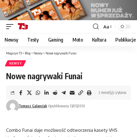
Aa
Font
Resizer
Newsy
Testy
Gaming
Moto
Kultura
Publikacje
Magazyn T3
>
Blog
>
Newsy
>
Nowe nagrywaki Funai
NEWSY
Nowe nagrywaki Funai
2 minut(y) czytania
Tomasz Galanciak
Opublikowany 13/05/2010
Combo Funai daje możliwość odtworzenia kasety VHS