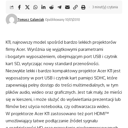
3 minut(y) czytania
Tomasz Galanciak
Opublikowany 10/05/2010
K11, najnowszy model spośród bardzo lekkich projektorów
firmy Acer. Wyróżnia się wyjątkowymi parametrami
i bogatym wyposażeniem, obejmującym port USB i czytnik
kart SD, wytyczając nowy standard przenośności.
Niezwykle lekki i bardzo kompaktowy projektor Acer K11 jest
wyposażony w port USB i czytnik kart pamięci SDHC, które
zapewniają pełny dostęp do treści multimedialnych, w tym
plików audio, wideo oraz graficznych. Jest tak mały, że mieści
się w kieszeni, i może służyć do wyświetlania prezentacji lub
filmów bez użycia notebooka, czy odtwarzacza wideo.
W projektorze Acer K11 zastosowano też port HDMI™
umożliwiający łatwe podłączanie źródeł sygnału
o rozdzielczości HD oraz przesyłanie nieskompresowanych