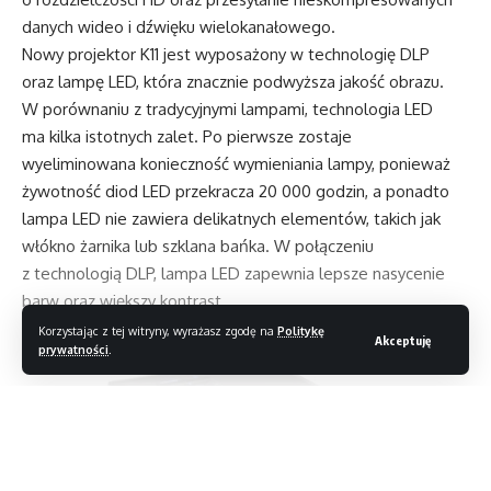
danych wideo i dźwięku wielokanałowego.
Nowy projektor K11 jest wyposażony w technologię DLP
oraz lampę LED, która znacznie podwyższa jakość obrazu.
W porównaniu z tradycyjnymi lampami, technologia LED
ma kilka istotnych zalet. Po pierwsze zostaje
wyeliminowana konieczność wymieniania lampy, ponieważ
żywotność diod LED przekracza 20 000 godzin, a ponadto
lampa LED nie zawiera delikatnych elementów, takich jak
włókno żarnika lub szklana bańka. W połączeniu
z technologią DLP, lampa LED zapewnia lepsze nasycenie
barw oraz większy kontrast.
Korzystając z tej witryny, wyrażasz zgodę na
Politykę
Akceptuję
prywatności
.
Czytaj dalej