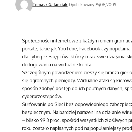
Tomasz Galanciak
Opublikowany 25/08/2009
Społeczności internetowe z każdym dniem gromadzą
portale, takie jak YouTube, Facebook czy popularna 
dla cyberprzestępców, którzy teraz swe działania s
do logowania na wirtualne konta.
Szczególnym powodzeniem cieszy się branża gier on
się ogromnych pieniędzy. Wirtualne ataki są kiero
sposób zdobyć dostęp do ich poufnych danych, spr
cyberprzestępców.
Surfowanie po Sieci bez odpowiedniego zabezpiecze
bezpiecznym. Najbardziej narażeni na działanie w
– blisko 99,3 proc. spośród wszystkich złośliwych
roku zostało napisanych pod najpopularniejszy pr