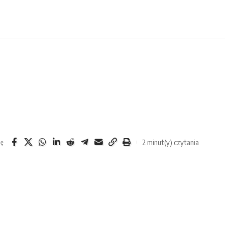
2 minut(y) czytania
ię