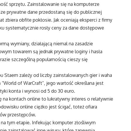
jność sprzętu. Zainstalowanie się na komputerze
e prywatne dane przedostaną się do publicznej
 zbiera obfite pokłosie. Jak oceniają eksperci z firmy
nku systematycznie rosły ceny za dane dostępowe
formą wymiany, działającą niemal na zasadzie
owym towarem są jednak prywatne loginy i hasła
razie szczególną popularnością cieszy się
ypu Staem zależy od liczby zainstalowanych gier i waha
 “World of WarCraft”, jego wartość określana jest
tyki konta i wynosi od 5 do 30 euro.
ę na kontach online to lukratywny interes o relatywnie
dowisku online ciężko jest ścigać, toteż ofiara
ków przestępców.
k na tym etapie. Infekując komputer złośliwym
ie zainstalować inne wirusy, które zapewnią