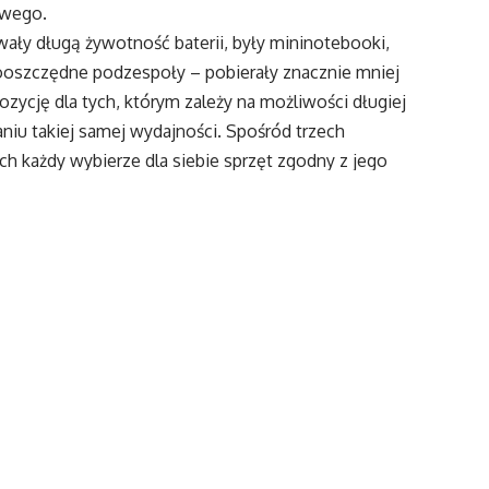
owego.
ały długą żywotność baterii, były mininotebooki,
gooszczędne podzespoły – pobierały znacznie mniej
zycję dla tych, którym zależy na możliwości długiej
aniu takiej samej wydajności. Spośród trzech
h każdy wybierze dla siebie sprzęt zgodny z jego
enośnych, które – oprócz niedużej wagi i specjalnej,
ycia energii – charakteryzują się możliwością pracy
a. Aby zaoszczędzić zużycie energii przez notebooka,
ęki czemu wyłączone zostaną zaawansowane funkcje,
line składają się trzy modele komputerów: AS3810T,
rycy, kolejno: 13,3”, 14” i 15,6”. Ponadto, wszystkie
072MB pamięci operacyjnej RAM, dzięki czemu