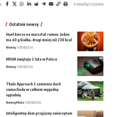
4 minut(y) czytania
ię
Ostatnie newsy
Huel bierze na warsztat ramen. Jeden
ma 40 g białka, drugi mniej niż 230 kcal
Newsy
07/08/2026
MOVA świętuje 2 lata w Polsce
Newsy
07/08/2026
Thule Approach 2 zamienia dach
samochodu w całkiem wygodną
sypialnię
Newsy
Moto
07/08/2026
Inteligentny dom przyjazny zwierzętom