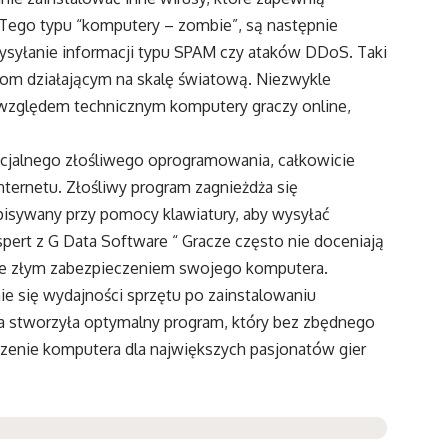
 Tego typu “komputery – zombie”, są następnie
ysyłanie informacji typu SPAM czy ataków DDoS. Taki
com działającym na skalę światową. Niezwykle
zględem technicznym komputery graczy online,
ecjalnego złośliwego oprogramowania, całkowicie
ternetu. Złośliwy program zagnieżdża się
wpisywany przy pomocy klawiatury, aby wysyłać
pert z G Data Software “ Gracze często nie doceniają
e ze złym zabezpieczeniem swojego komputera.
nie się wydajności sprzętu po zainstalowaniu
a stworzyła optymalny program, który bez zbędnego
czenie komputera dla największych pasjonatów gier