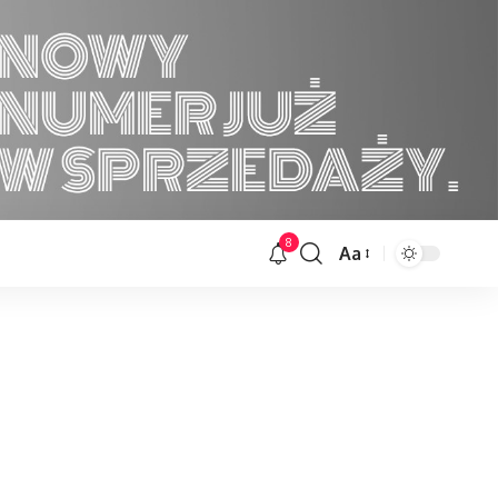
8
Aa
Font
Resizer