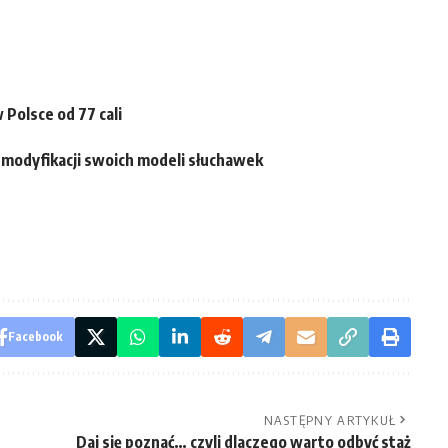
Polsce od 77 cali
 modyfikacji swoich modeli słuchawek
Facebook
NASTĘPNY ARTYKUŁ
Daj się poznać… czyli dlaczego warto odbyć staż