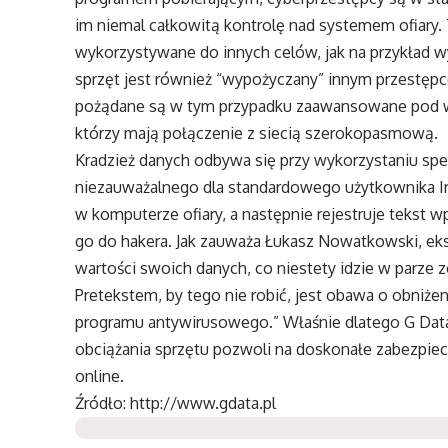
im niemal całkowitą kontrolę nad systemem ofiary.
wykorzystywane do innych celów, jak na przykład w
sprzęt jest również “wypożyczany” innym przestęp
pożądane są w tym przypadku zaawansowane pod w
którzy mają połączenie z siecią szerokopasmową.
Kradzież danych odbywa się przy wykorzystaniu sp
niezauważalnego dla standardowego użytkownika In
w komputerze ofiary, a następnie rejestruje tekst 
go do hakera. Jak zauważa Łukasz Nowatkowski, eks
wartości swoich danych, co niestety idzie w parz
Pretekstem, by tego nie robić, jest obawa o obniże
programu antywirusowego.” Właśnie dlatego G Dat
obciążania sprzętu pozwoli na doskonałe zabezpie
online.
Źródło:
http://www.gdata.pl