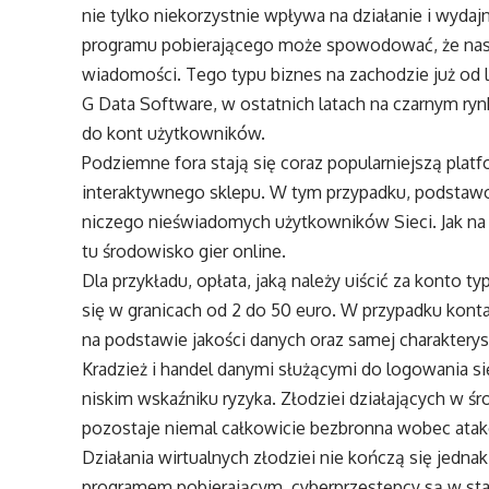
nie tylko niekorzystnie wpływa na działanie i wyda
programu pobierającego może spowodować, że nasz
wiadomości. Tego typu biznes na zachodzie już od lat
G Data Software, w ostatnich latach na czarnym ry
do kont użytkowników.
Podziemne fora stają się coraz popularniejszą plat
interaktywnego sklepu. W tym przypadku, podstaw
niczego nieświadomych użytkowników Sieci. Jak na 
tu środowisko gier online.
Dla przykładu, opłata, jaką należy uiścić za konto t
się w granicach od 2 do 50 euro. W przypadku konta
na podstawie jakości danych oraz samej charakterys
Kradzież i handel danymi służącymi do logowania si
niskim wskaźniku ryzyka. Złodziei działających w śro
pozostaje niemal całkowicie bezbronna wobec ata
Działania wirtualnych złodziei nie kończą się jedna
programem pobierającym, cyberprzestępcy są w stan