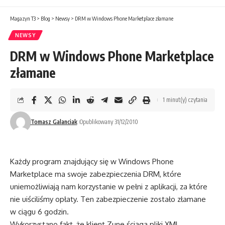
Magazyn T3
>
Blog
>
Newsy
>
DRM w Windows Phone Marketplace złamane
NEWSY
DRM w Windows Phone Marketplace
złamane
1 minut(y) czytania
Tomasz Galanciak
Opublikowany 31/12/2010
Każdy program znajdujący się w Windows Phone
Marketplace ma swoje zabezpieczenia DRM, które
uniemożliwiają nam korzystanie w pełni z aplikacji, za które
nie uiściliśmy opłaty. Ten zabezpieczenie zostało złamane
w ciągu 6 godzin.
Wykorzystano fakt, że klient Zune ściąga pliki XML