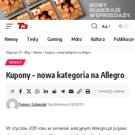
Aa
Font
Resizer
Newsy
Testy
Gaming
Moto
Kultura
Publikacje
Magazyn T3
>
Blog
>
Newsy
>
Kupony – nowa kategoria na Allegro
NEWSY
Kupony – nowa kategoria na Allegro
1 minut(y) czytania
Tomasz Galanciak
Opublikowany 03/01/2011
W styczniu 2011 roku w serwisie aukcyjnym Allegro.pl pojawi