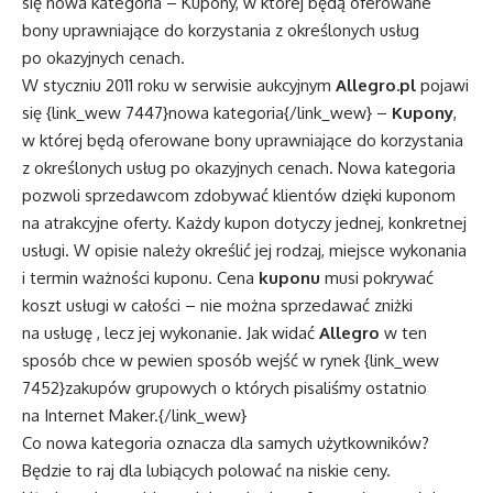
się nowa kategoria – Kupony, w której będą oferowane
bony uprawniające do korzystania z określonych usług
po okazyjnych cenach.
W styczniu 2011 roku w serwisie aukcyjnym
Allegro.pl
pojawi
się {link_wew 7447}nowa kategoria{/link_wew} –
Kupony
,
w której będą oferowane bony uprawniające do korzystania
z określonych usług po okazyjnych cenach. Nowa kategoria
pozwoli sprzedawcom zdobywać klientów dzięki kuponom
na atrakcyjne oferty. Każdy kupon dotyczy jednej, konkretnej
usługi. W opisie należy określić jej rodzaj, miejsce wykonania
i termin ważności kuponu. Cena
kuponu
musi pokrywać
koszt usługi w całości – nie można sprzedawać zniżki
na usługę , lecz jej wykonanie. Jak widać
Allegro
w ten
sposób chce w pewien sposób wejść w rynek {link_wew
7452}zakupów grupowych o których pisaliśmy ostatnio
na Internet Maker.{/link_wew}
Co nowa kategoria oznacza dla samych użytkowników?
Będzie to raj dla lubiących polować na niskie ceny.