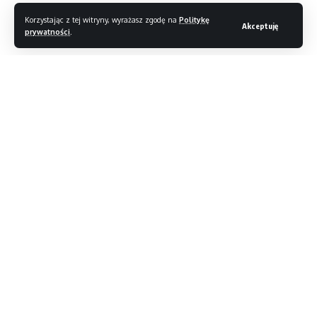
Korzystając z tej witryny, wyrażasz zgodę na
Politykę
Akceptuję
prywatności
.
Czytaj dalej
Magazyn T3
>
Blog
>
Newsy
>
Mitsubishi Diamond 3D – domowy projektor 3D
NEWSY
Mitsubishi Diamond 3D – domowy
projektor 3D
1 minut(y) czytania
HTC 10 evo zaliczyło światową premierą
Marcin Kubicki
Opublikowany 31/12/2010
Raport zagrożeń w Q3