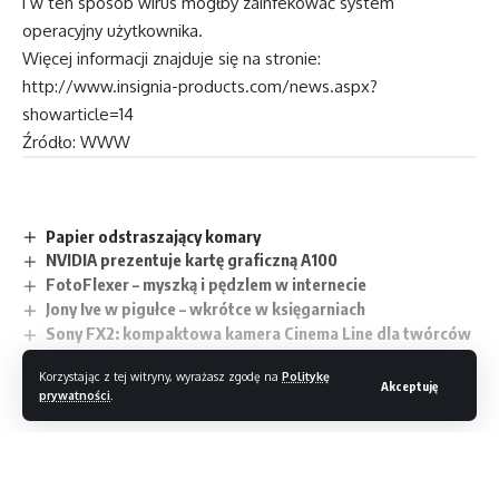
i w ten sposób wirus mógłby zainfekować system
operacyjny użytkownika.
Więcej informacji znajduje się na stronie:
http://www.insignia-products.com/news.aspx?
showarticle=14
Źródło: WWW
Papier odstraszający komary
NVIDIA prezentuje kartę graficzną A100
FotoFlexer – myszką i pędzlem w internecie
Jony Ive w pigułce – wkrótce w księgarniach
Sony FX2: kompaktowa kamera Cinema Line dla twórców
filmowych
Korzystając z tej witryny, wyrażasz zgodę na
Politykę
Akceptuję
prywatności
.
Czytaj dalej
TAGI:
Bezpieczeństwo w sieci
Ramki cyfrowe