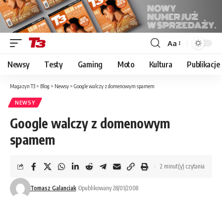
Aa
Font
Resizer
Newsy
Testy
Gaming
Moto
Kultura
Publikacje
Magazyn T3
>
Blog
>
Newsy
>
Google walczy z domenowym spamem
NEWSY
Google walczy z domenowym
spamem
2 minut(y) czytania
Tomasz Galanciak
Opublikowany 28/01/2008