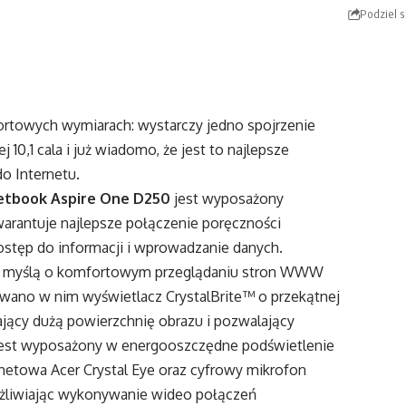
Podziel s
ortowych wymiarach: wystarczy jedno spojrzenie
0,1 cala i już wiadomo, że jest to najlepsze
do Internetu.
etbook Aspire One D250
jest wyposażony
gwarantuje najlepsze połączenie poręczności
ostęp do informacji i wprowadzanie danych.
 z myślą o komfortowym przeglądaniu stron WWW
wano w nim wyświetlacz CrystalBrite™ o przekątnej
niający dużą powierzchnię obrazu i pozwalający
 jest wyposażony w energooszczędne podświetlenie
etowa Acer Crystal Eye oraz cyfrowy mikrofon
ożliwiając wykonywanie wideo połączeń