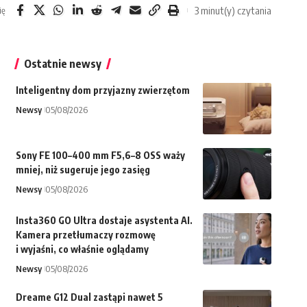
3 minut(y) czytania
ię
Ostatnie newsy
Inteligentny dom przyjazny zwierzętom
Newsy
05/08/2026
Sony FE 100–400 mm F5,6–8 OSS waży
mniej, niż sugeruje jego zasięg
Newsy
05/08/2026
Insta360 GO Ultra dostaje asystenta AI.
Kamera przetłumaczy rozmowę
i wyjaśni, co właśnie oglądamy
Newsy
05/08/2026
Dreame G12 Dual zastąpi nawet 5