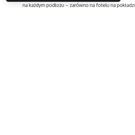
na każdym podłożu – zarówno na fotelu na pokładzie
i siedzeniu w autobusie.
Technologia pozwala używać myszy na podłożach, n
również te oparte na technologii laserowej i optycz
podłożach, takich jak granit i marmur, oraz nierówn
i niewykończone drewno. Technologia ta jest również
czemu użytkownicy mogą mieć pewność, że mysz będ
to idealne uzupełnienie netbooka.
„Dzięki netbookom, notebookom i inteligentnym 
pracy w podróży” – powiedział Michał Chmiela, Bus