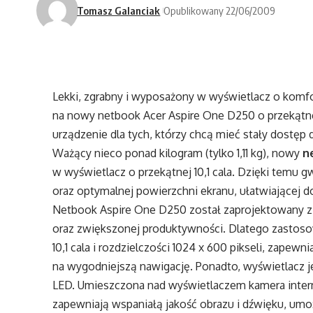
Tomasz Galanciak
Opublikowany 22/06/2009
Lekki, zgrabny i wyposażony w wyświetlacz o komf
na nowy netbook Acer Aspire One D250 o przekątnej 1
urządzenie dla tych, którzy chcą mieć stały dostęp 
Ważący nieco ponad kilogram (tylko 1,11 kg), nowy
n
w wyświetlacz o przekątnej 10,1 cala. Dzięki temu 
oraz optymalnej powierzchni ekranu, ułatwiającej d
Netbook Aspire One D250 został zaprojektowany
oraz zwiększonej produktywności. Dlatego zastoso
10,1 cala i rozdzielczości 1024 x 600 pikseli, zapew
na wygodniejszą nawigację. Ponadto, wyświetlacz
LED. Umieszczona nad wyświetlaczem kamera intern
zapewniają wspaniałą jakość obrazu i dźwięku, um