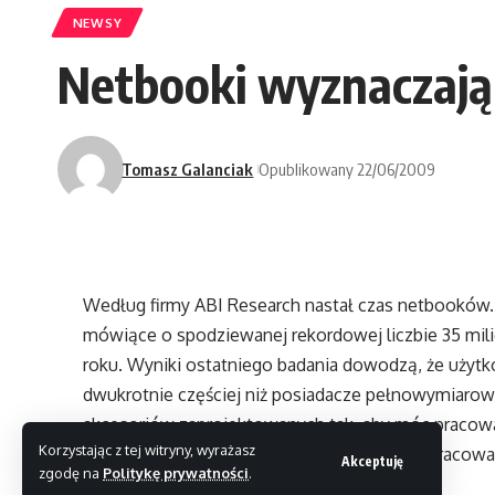
NEWSY
Netbooki wyznaczaj
Tomasz Galanciak
Opublikowany 22/06/2009
Według firmy ABI Research nastał czas netbooków.
mówiące o spodziewanej rekordowej liczbie 35 m
roku. Wyniki ostatniego badania dowodzą, że użyt
dwukrotnie częściej niż posiadacze pełnowymiarow
akcesoriów zaprojektowanych tak, aby móc pracow
Korzystając z tej witryny, wyrażasz
Technologia Microsoft BlueTrack została opracowa
Akceptuję
zgodę na
Politykę prywatności
.
Dzięki niej mysz może działać praktycznie