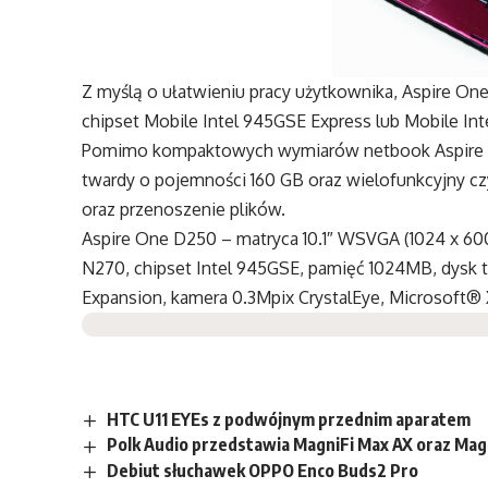
Z myślą o ułatwieniu pracy użytkownika, Aspire O
chipset Mobile Intel 945GSE Express lub Mobile I
Pomimo kompaktowych wymiarów netbook Aspire 
twardy o pojemności 160 GB oraz wielofunkcyjny cz
oraz przenoszenie plików.
Aspire One D250 – matryca 10.1″ WSVGA (1024 x 600)
N270, chipset Intel 945GSE, pamięć 1024MB, dysk 
Expansion, kamera 0.3Mpix CrystalEye, Microsoft® 
HTC U11 EYEs z podwójnym przednim aparatem
Polk Audio przedstawia MagniFi Max AX oraz Mag
Debiut słuchawek OPPO Enco Buds2 Pro