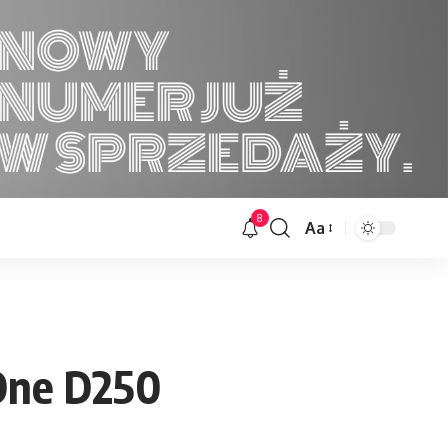
8
Aa
Font
Resizer
 One D250