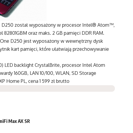
ne D250 został wyposażony w procesor Intel® Atom™,
ntel 82801GBM oraz maks. 2 GB pamięci DDR RAM.
One D250 jest wyposażony w wewnętrzny dysk
ytnik kart pamięci, które ułatwiają przechowywanie
 LED backlight CrystalBrite, procesor Intel Atom
twardy 160GB, LAN 10/100, WLAN, SD Storage
XP Home PL, cena 1 599 zł brutto
niFi Max AX SR