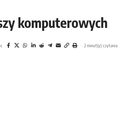
yszy komputerowych
2 minut(y) czytania
ię