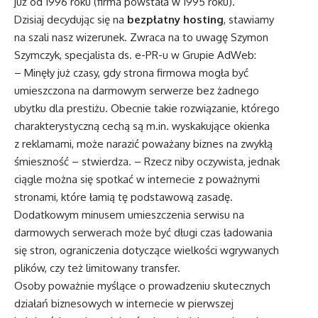
już od 1996 roku (firma powstała w 1995 roku).
Dzisiaj decydując się na
bezpłatny hosting
, stawiamy
na szali nasz wizerunek. Zwraca na to uwagę Szymon
Szymczyk, specjalista ds. e-PR-u w Grupie AdWeb:
– Minęły już czasy, gdy strona firmowa mogła być
umieszczona na darmowym serwerze bez żadnego
ubytku dla prestiżu. Obecnie takie rozwiązanie, którego
charakterystyczną cechą są m.in. wyskakujące okienka
z reklamami, może narazić poważany biznes na zwykłą
śmieszność – stwierdza. – Rzecz niby oczywista, jednak
ciągle można się spotkać w internecie z poważnymi
stronami, które łamią tę podstawową zasadę.
Dodatkowym minusem umieszczenia serwisu na
darmowych serwerach może być długi czas ładowania
się stron, ograniczenia dotyczące wielkości wgrywanych
plików, czy też limitowany transfer.
Osoby poważnie myślące o prowadzeniu skutecznych
działań biznesowych w internecie w pierwszej