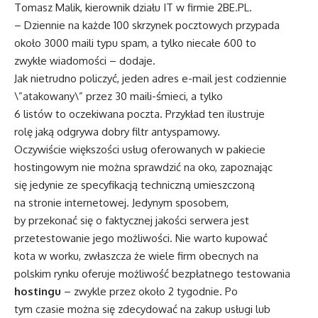
Tomasz Malik, kierownik działu IT w firmie 2BE.PL.
– Dziennie na każde 100 skrzynek pocztowych przypada
około 3000 maili typu spam, a tylko niecałe 600 to
zwykłe wiadomości – dodaje.
Jak nietrudno policzyć, jeden adres e-mail jest codziennie
\”atakowany\” przez 30 maili-śmieci, a tylko
6 listów to oczekiwana poczta. Przykład ten ilustruje
rolę jaką odgrywa dobry filtr antyspamowy.
Oczywiście większości usług oferowanych w pakiecie
hostingowym nie można sprawdzić na oko, zapoznając
się jedynie ze specyfikacją techniczną umieszczoną
na stronie internetowej. Jedynym sposobem,
by przekonać się o faktycznej jakości serwera jest
przetestowanie jego możliwości. Nie warto kupować
kota w worku, zwłaszcza że wiele firm obecnych na
polskim rynku oferuje możliwość bezpłatnego testowania
hostingu
– zwykle przez około 2 tygodnie. Po
tym czasie można się zdecydować na zakup usługi lub