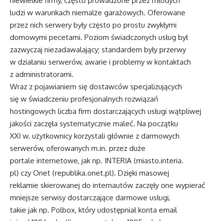
niewielkie firmy, często prowadzone przez młodych
ludzi w warunkach niemalże garażowych. Oferowane
przez nich serwery były często po prostu zwykłymi
domowymi pecetami. Poziom świadczonych usług był
zazwyczaj niezadawalający; standardem były przerwy
w działaniu serwerów, awarie i problemy w kontaktach
z administratorami.
Wraz z pojawianiem się dostawców specjalizujących
się w świadczeniu profesjonalnych rozwiązań
hostingowych liczba firm dostarczających usługi wątpliwej
jakości zaczęła systematycznie maleć. Na początku
XXI w. użytkownicy korzystali głównie z darmowych
serwerów, oferowanych m.in. przez duże
portale internetowe, jak np. INTERIA (miasto.interia.
pl) czy Onet (republika.onet.pl). Dzięki masowej
reklamie skierowanej do internautów zaczęły one wypierać
mniejsze serwisy dostarczające darmowe usługi,
takie jak np. Polbox, który udostępniał konta email