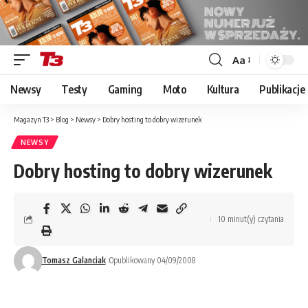
Aa
Font
Resizer
Newsy
Testy
Gaming
Moto
Kultura
Publikacje
Magazyn T3
>
Blog
>
Newsy
>
Dobry hosting to dobry wizerunek
NEWSY
Dobry hosting to dobry wizerunek
10 minut(y) czytania
Tomasz Galanciak
Opublikowany 04/09/2008