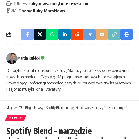
SOURCES:
rubynews.com
timenews.com
VIA:
ThemeRuby
MarsNews
Marcin Kubicki
Od piętnastu lat redaktor naczelny „Magazynu T3”. Ekspert w dziedzinie
nowych technologii. Częsty gość programów radiowych i telewizyjnych.
Prowadzący konferencji technologicznych. Autor wydawnictw książkowych.
Pasjonat muzyki, kina i literatury.
Magazyn T3
>
Blog
>
Newsy
>
Spotify Blend – narzędzie do tworzenia playlist ze znajomymi
NEWSY
Spotify Blend – narzędzie