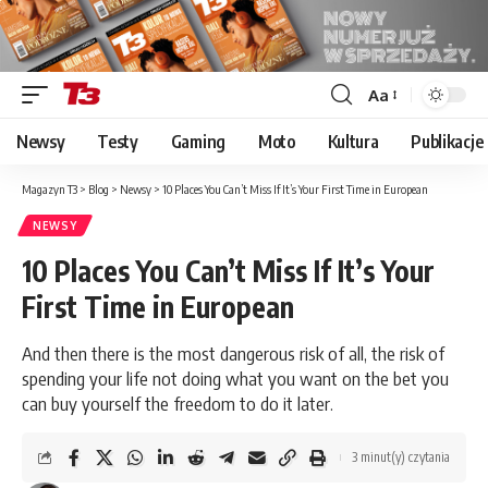
Aa
Font
Resizer
Newsy
Testy
Gaming
Moto
Kultura
Publikacje
Magazyn T3
>
Blog
>
Newsy
>
10 Places You Can’t Miss If It’s Your First Time in European
NEWSY
10 Places You Can’t Miss If It’s Your
First Time in European
And then there is the most dangerous risk of all, the risk of
spending your life not doing what you want on the bet you
can buy yourself the freedom to do it later.
3 minut(y) czytania