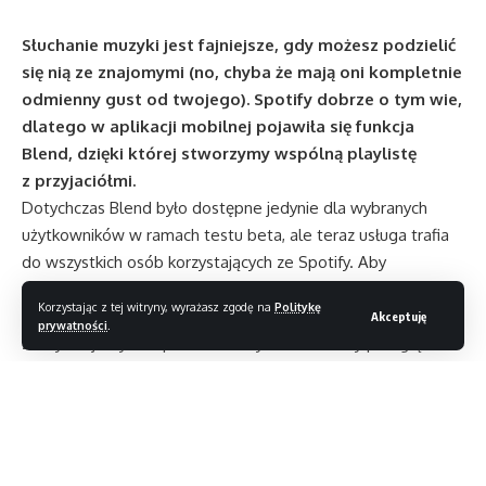
Słuchanie muzyki jest fajniejsze, gdy możesz podzielić
się nią ze znajomymi (no, chyba że mają oni kompletnie
odmienny gust od twojego). Spotify dobrze o tym wie,
dlatego w aplikacji mobilnej pojawiła się funkcja
Blend, dzięki której stworzymy wspólną playlistę
z przyjaciółmi.
Dotychczas Blend było dostępne jedynie dla wybranych
użytkowników w ramach testu beta, ale teraz usługa trafia
do wszystkich osób korzystających ze Spotify. Aby
wygenerować wspólną playlistę, wystarczy skorzystać
Korzystając z tej witryny, wyrażasz zgodę na
Politykę
z mobilnej aplikacji i zaprosić do zabawy dowolną osobę
Akceptuję
prywatności
.
z listy znajomych. Apka automatycznie stworzy przegląd
utworów i wskaże, jak bardzo zbieżne są gusta muzyczne
obydwu słuchaczy. Przy stworzeniu playlisty dowiemy się
także, jaki utwór najlepiej opisuje naszą przyjaźń, a następnie
otrzymamy możliwość opatrzenia jej stosowną okładką.
Nowa funkcja dostępna jest zarówno dla użytkowników