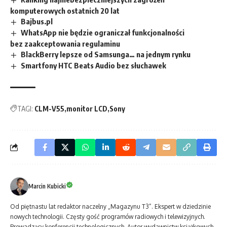
komputerowych ostatnich 20 lat
Bajbus.pl
WhatsApp nie będzie ograniczał funkcjonalności
bez zaakceptowania regulaminu
BlackBerry lepsze od Samsunga… na jednym rynku
Smartfony HTC Beats Audio bez słuchawek
TAGI:
CLM-V55
monitor LCD
Sony
Marcin Kubicki
Od piętnastu lat redaktor naczelny „Magazynu T3”. Ekspert w dziedzinie
nowych technologii. Częsty gość programów radiowych i telewizyjnych.
Prowadzący konferencji technologicznych. Autor wydawnictw książkowych.