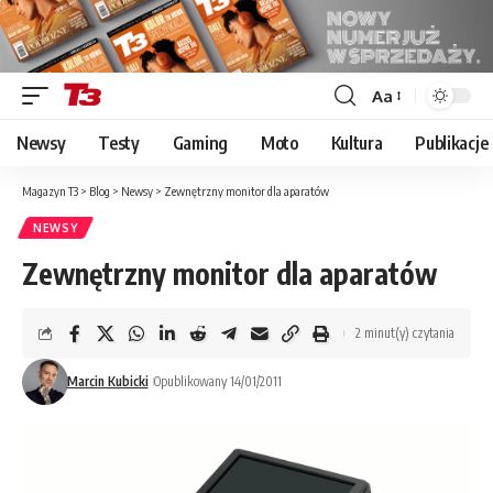
Aa
Font
Resizer
Newsy
Testy
Gaming
Moto
Kultura
Publikacje
Magazyn T3
>
Blog
>
Newsy
>
Zewnętrzny monitor dla aparatów
NEWSY
Zewnętrzny monitor dla aparatów
2 minut(y) czytania
Marcin Kubicki
Opublikowany 14/01/2011