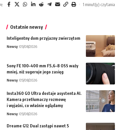
1 minut(y) czytania
ię
Ostatnie newsy
Inteligentny dom przyjazny zwierzętom
Newsy
05/08/2026
Sony FE 100–400 mm F5,6–8 OSS waży
mniej, niż sugeruje jego zasięg
Newsy
05/08/2026
Insta360 GO Ultra dostaje asystenta AI.
Kamera przetłumaczy rozmowę
i wyjaśni, co właśnie oglądamy
Newsy
05/08/2026
Dreame G12 Dual zastąpi nawet 5