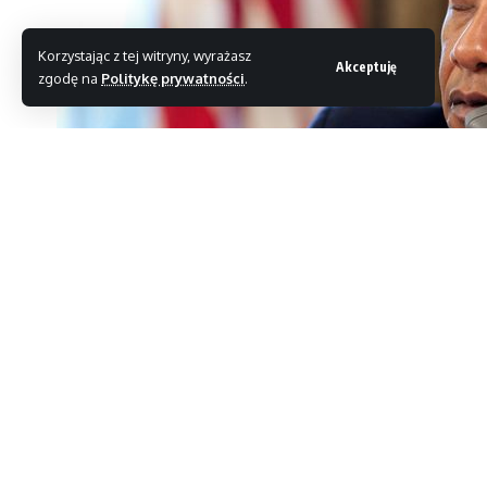
Korzystając z tej witryny, wyrażasz
Akceptuję
zgodę na
Politykę prywatności
.
Prezydent Barack Obama broni programu PRISM 
i jest legalną metodą zbierania informacji, k