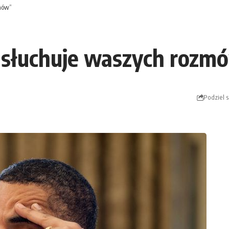
mów”
dsłuchuje waszych rozm
Podziel s