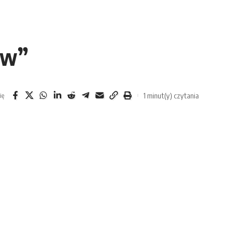
ów”
1 minut(y) czytania
ię