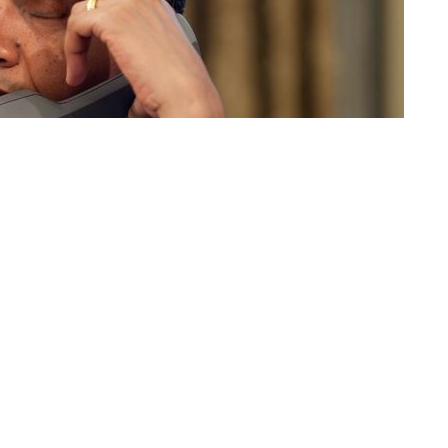
twierdząc, że wcale nie prowadzi do nadużyć
tóre mają pomóc chronić Amerykanów przed atakami