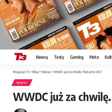
Newsy
Testy
Gaming
Moto
Kul
Magazyn T3
>
Blog
>
Newsy
>
WWDC już za chwilę. Poznamy iOS 7
NEWSY
WWDC już za chwilę.