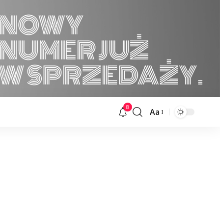
8
Aa
Font
Resizer