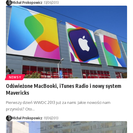
Michał Prokopowicz
13/06/2013
NEWSY
Odświeżone MacBooki, iTunes Radio i nowy system
Mavericks
Pierwszy dzień WWDC 2013 już za nami. Jakie nowości nam
przyniósł? Oto…
Michał Prokopowicz
11/06/2013