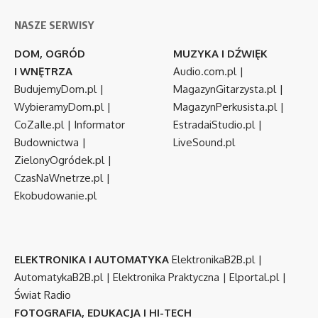
NASZE SERWISY
DOM, OGRÓD
MUZYKA I DŹWIĘK
I WNĘTRZA
Audio.com.pl
|
BudujemyDom.pl
|
MagazynGitarzysta.pl
|
WybieramyDom.pl
|
MagazynPerkusista.pl
|
CoZaIle.pl
|
Informator
EstradaiStudio.pl
|
Budownictwa
|
LiveSound.pl
ZielonyOgródek.pl
|
CzasNaWnetrze.pl
|
Ekobudowanie.pl
ELEKTRONIKA I AUTOMATYKA
ElektronikaB2B.pl
|
AutomatykaB2B.pl
|
Elektronika Praktyczna
|
Elportal.pl
|
Świat Radio
FOTOGRAFIA, EDUKACJA I HI-TECH