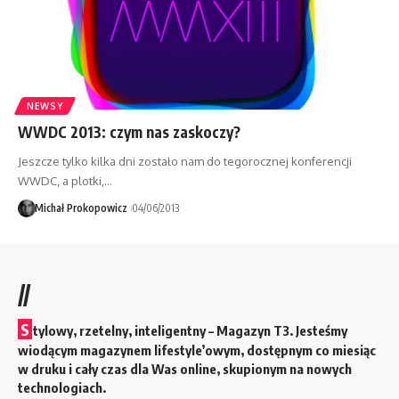
NEWSY
WWDC 2013: czym nas zaskoczy?
Jeszcze tylko kilka dni zostało nam do tegorocznej konferencji
WWDC, a plotki,…
Michał Prokopowicz
04/06/2013
//
S
tylowy, rzetelny, inteligentny – Magazyn T3. Jesteśmy
wiodącym magazynem lifestyle’owym, dostępnym co miesiąc
w druku i cały czas dla Was online, skupionym na nowych
technologiach.