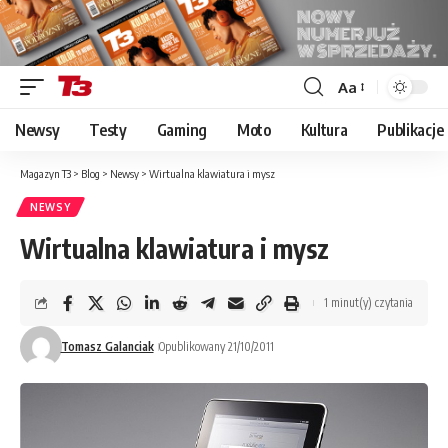
Aa
Font
Resizer
Newsy
Testy
Gaming
Moto
Kultura
Publikacje
Magazyn T3
>
Blog
>
Newsy
>
Wirtualna klawiatura i mysz
NEWSY
Wirtualna klawiatura i mysz
1 minut(y) czytania
Tomasz Galanciak
Opublikowany 21/10/2011