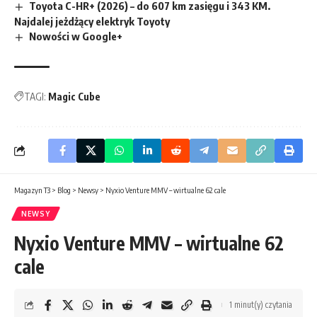
Toyota C-HR+ (2026) – do 607 km zasięgu i 343 KM.
Najdalej jeżdżący elektryk Toyoty
Nowości w Google+
TAGI:
Magic Cube
Magazyn T3
>
Blog
>
Newsy
>
Nyxio Venture MMV – wirtualne 62 cale
NEWSY
Nyxio Venture MMV – wirtualne 62
cale
1 minut(y) czytania