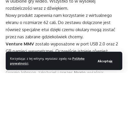
w ulubione gry wideo. Wszystko to w wysokiej
rozdzielczości wraz z dźwiękiem.
Nowy produkt zapewnia nam korzystanie z wirtualnego
ekranu o rozmiarze 62 cali. Do zestawu dołączone jest
również specjalne etui dzięki czemu okulary mogą zostać
przez nas zabrane gdziekolwiek chcemy.
Venture MMV
zostało wyposażone w port USB 2.0 oraz 2
GB pamięci wewnętrznej. Oczywiście istnieje również
możliwość rozszerzenia tej pojemności o dodatkowe 32 GB
Korzystając z tej witryny, wyrażasz zgodę na
Politykę
Akceptuję
prywatności
.
za pomocą karty pamięci SD.
Giorgio Johnson, założyciel i prezes
Nyxio
wyjaśnia:
?Te zaawansowane technologicznie okulary zapewniają
ostry i wyraźny obraz. Ich jakość uzupełniają dynamiczne
efekty dźwięku stereo. Są wręcz idealne do podróży
i spędzania wolnego czasu. Co więcej, ich lekka konstrukcja
Czytaj dalej
pozwala na komfortowe użytkowanie przez długie godziny.?
Cena
Nyxio Venture MMV Eyewear
zaczyna się od 332
USD.