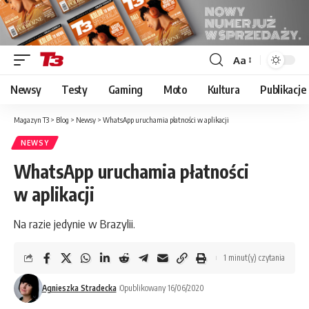
Aa
Font
Resizer
Newsy
Testy
Gaming
Moto
Kultura
Publikacje
Magazyn T3
>
Blog
>
Newsy
>
WhatsApp uruchamia płatności w aplikacji
NEWSY
WhatsApp uruchamia płatności
w aplikacji
Na razie jedynie w Brazylii.
1 minut(y) czytania
Agnieszka Stradecka
Opublikowany 16/06/2020