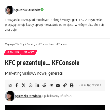
Agnieszka Stradecka
Entuzjastka rozwiązań mobilnych, dobrej herbaty i gier RPG. Z inżynierską
precyzją testuje każdy sprzęt niezależnie od miejsca, w którym aktualnie się
znajduje.
Magazyn T3
>
Blog
>
Gaming
>
KFC prezentuje… KFConsole
GAMING
NEWSY
KFC prezentuje… KFConsole
Marketing viralowy nowej generacji.
2 minut(y) czytania
Agnieszka Stradecka
Opublikowany 15/06/2020