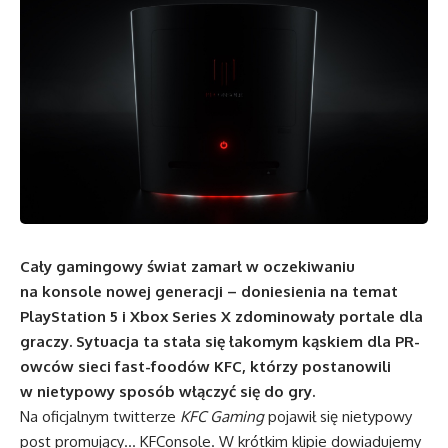
Cały gamingowy świat zamarł w oczekiwaniu
na konsole nowej generacji – doniesienia na temat
PlayStation 5 i Xbox Series X zdominowały portale dla
graczy. Sytuacja ta stała się łakomym kąskiem dla PR-
owców sieci fast-foodów KFC, którzy postanowili
w nietypowy sposób włączyć się do gry.
Na oficjalnym twitterze
KFC Gaming
pojawił się nietypowy
post promujący… KFConsole. W krótkim klipie dowiadujemy