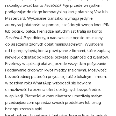
i skonfigurować konto
Facebook Pay
, przede wszystkim
podłączając do niego kompatybilną kartę płatniczą Visa lub
Mastercard. Wykonanie transakcji wymaga jedynie
autoryzacji płatności za pomocą sześciocyfrowego kodu PIN
lub odcisku palca. Pieniądze natychmiast trafią na konto
Facebook Pay
odbiorcy, a nadawca nie będzie zmuszony
do uiszczenia żadnych opłat manipulacyjnych. Wyjątkiem
od tej reguły będą konta powiązane z firmami, które zapłacą
niewielki odsetek od każdej przyjętej płatności od klientów.
Przelewy w aplikacji ułatwią przede wszystkim pożyczanie
i oddawanie drobnych kwot między znajomymi. Możliwość
bezpośredniej płatności przyda się także lokalnym firmom:
w zeszłym roku WhatsApp wzbogacił się bowiem
o możliwość tworzenia ofert dostępnych bezpośrednio
w aplikacji. Płatności w komunikatorze umożliwią małym
przedsiębiorcom sprzedaż swoich produktów lub usług
bez opuszczania apki.
Facebook uruchomił nową funkcję jedynie w Brazylii, jednak