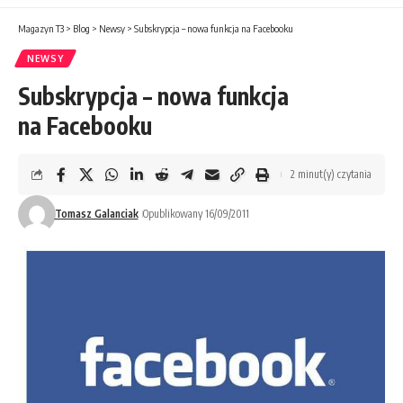
Magazyn T3
>
Blog
>
Newsy
>
Subskrypcja – nowa funkcja na Facebooku
NEWSY
Subskrypcja – nowa funkcja
na Facebooku
2 minut(y) czytania
Tomasz Galanciak
Opublikowany 16/09/2011