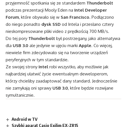
przyjemność spotkania się ze standardem
Thunderbolt
podczas prezentacji Mooly Eden na
Intel Developer
Forum
, które obywało się w
San Francisco
. Podłączono
do niego ponadto
dysk SSD
od Intela i przesłano cztery
nieskompresowane pliki video z prędkością 700 MB/s.
Do tej pory
Thunderbolt
był postrzegany, jako alternatywa
dla
USB 3.0
ale jedynie w ujęciu marki
Apple
. Co więcej,
niewiele firm zdecydowało się na tworzenie urządzeń
peryferyjnych w tym standardzie.
Ze swojej strony
Intel
robi wszystko, aby możliwie jak
najbardziej ułatwić życie ewentualnym deweloperom,
którzy chcieliby zaadaptować dany standard. Jednocześnie
nie zamykają oni sprawy
USB 3.0
, które będzie rozwijane
symultanicznie.
Android w TV
Szybki aparat Casio Exilim EX-ZR15