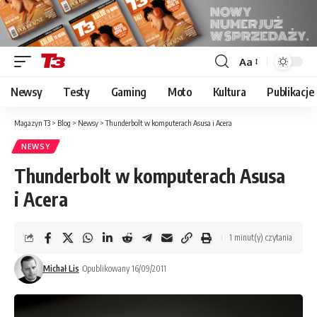
Aa
Font
Resizer
Newsy
Testy
Gaming
Moto
Kultura
Publikacje
Magazyn T3
>
Blog
>
Newsy
>
Thunderbolt w komputerach Asusa i Acera
NEWSY
Thunderbolt w komputerach Asusa
i Acera
1 minut(y) czytania
Michał Lis
Opublikowany 16/09/2011