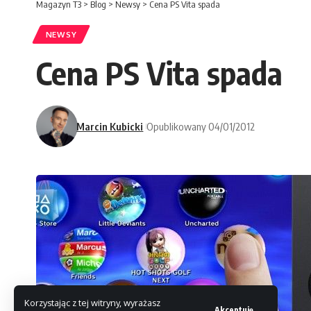
Magazyn T3
>
Blog
>
Newsy
>
Cena PS Vita spada
NEWSY
Cena PS Vita spada
Marcin Kubicki
Opublikowany 04/01/2012
Korzystając z tej witryny, wyrażasz
Akceptuję