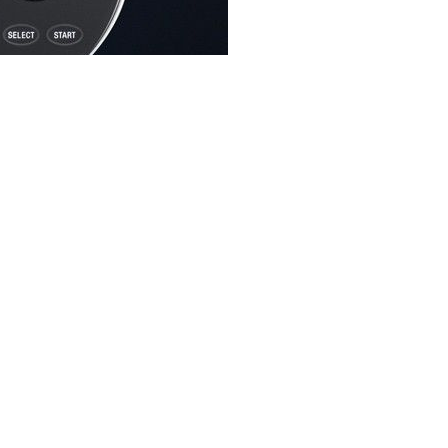
S Vita Sony, a już słaba sprzedaż w Japonii powoduje
 sprzedało się około 325 tysięcy sztuk konsoli. Dla
 375 tysięcy. W drugim tygodniu sprzedaż Vity ostro
za to, że w ciągu tych siedmiu dni sprzedawała się
owią się nad promowaniem Vity, w Europie
st dopiero na 22 lutego. Miejmy nadzieję,
ry, które nakłonią nas do zakupu. Pozostaje także