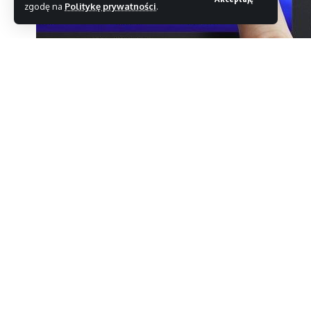
zgodę na
Politykę prywatności
.
Minęło zaledwie parę tygodni od premiery konsoli P
obniżenie ceny urządzenia przez sprzedawców.
Przypomnijmy, że w pierwszym tygodniu od premiery
porównania, Nintendo 3DS wystartowało z wynikiem
pikowała do poziomu 72 tysięcy egzemplarzy. Oznac
gorzej niż nawet Sony PSP (101 tysięcy sztuk).
W czasie gdy w japońskich sklepach sprzedawcy gł
oczekujemy startu konsoli, który to zapowiadany je
że to nie za późno i że do tego czasu pojawią się g