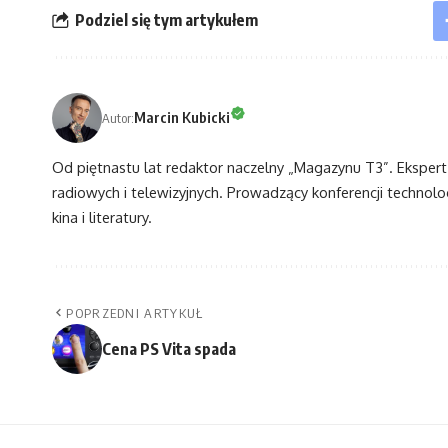
Podziel się tym artykułem
Marcin Kubicki
Autor:
Od piętnastu lat redaktor naczelny „Magazynu T3”. Eksper
radiowych i telewizyjnych. Prowadzący konferencji technol
kina i literatury.
POPRZEDNI ARTYKUŁ
Cena PS Vita spada