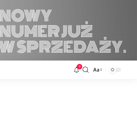
9
Aa
Font
Resizer