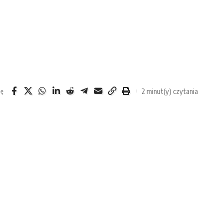
2 minut(y) czytania
ię