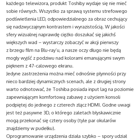
każdego telewizora, produkt Toshiby wydaje się nie mieć
sobie równych. Wszystko za sprawą systemu strefowego
podświetlenia LED, odpowiedzialnego za obraz cechujący
się nadzwyczajnym kontrastem i wyrazistością. W jakości
sfery wizualnej naprawdę ciężko doszukać się jakichś
większych wad – wystarczy zobaczyć w akcji pierwszy
z brzegu film na Blu-ray’u, a nasze oczy długo nie będą
mogły wyjść z podziwu nad kolorami emanującymi swym
pięknem z 47-calowego ekranu.
Jedyne zastrzeżenia można mieć odnośnie płynności przy
nieco bardziej dynamicznych scenach, ale z drugiej strony
warto odnotować, że Toshiba posiada input lag na poziomie
zapewniającym komfortową zabawę z użyciem konsoli
podpiętej do jednego z czterech złącz HDMI. Godne uwagi
jest też pasywne 3D, o którego zaletach błyskawicznie
mogą przekonać się cztery osoby (tyle par okularów
znajdziemy w pudełku).
Oprogramowanie urządzenia działa szybko – spory udział