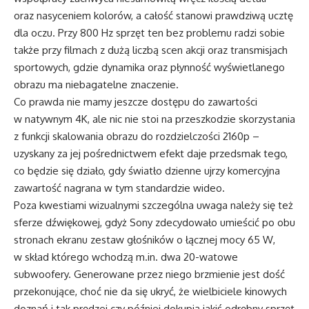
oraz nasyceniem kolorów, a całość stanowi prawdziwą ucztę
dla oczu. Przy 800 Hz sprzęt ten bez problemu radzi sobie
także przy filmach z dużą liczbą scen akcji oraz transmisjach
sportowych, gdzie dynamika oraz płynność wyświetlanego
obrazu ma niebagatelne znaczenie.
Co prawda nie mamy jeszcze dostępu do zawartości
w natywnym 4K, ale nic nie stoi na przeszkodzie skorzystania
z funkcji skalowania obrazu do rozdzielczości 2160p –
uzyskany za jej pośrednictwem efekt daje przedsmak tego,
co będzie się działo, gdy światło dzienne ujrzy komercyjna
zawartość nagrana w tym standardzie wideo.
Poza kwestiami wizualnymi szczególna uwaga należy się też
sferze dźwiękowej, gdyż Sony zdecydowało umieścić po obu
stronach ekranu zestaw głośników o łącznej mocy 65 W,
w skład którego wchodzą m.in. dwa 20-watowe
subwoofery. Generowane przez niego brzmienie jest dość
przekonujące, choć nie da się ukryć, że wielbiciele kinowych
doznań i tak prędzej czy później dokupią jakiś odrębny sprzęt