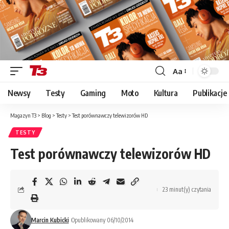
Aa
Font
Resizer
Newsy
Testy
Gaming
Moto
Kultura
Publikacje
Magazyn T3
>
Blog
>
Testy
>
Test porównawczy telewizorów HD
TESTY
Test porównawczy telewizorów HD
23 minut(y) czytania
Marcin Kubicki
Opublikowany 06/10/2014