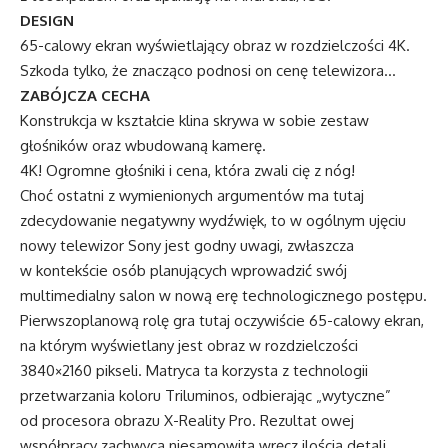
DESIGN
65-calowy ekran wyświetlający obraz w rozdzielczości 4K.
Szkoda tylko, że znacząco podnosi on cenę telewizora…
ZABÓJCZA CECHA
Konstrukcja w kształcie klina skrywa w sobie zestaw
głośników oraz wbudowaną kamerę.
4K! Ogromne głośniki i cena, która zwali cię z nóg!
Choć ostatni z wymienionych argumentów ma tutaj
zdecydowanie negatywny wydźwięk, to w ogólnym ujęciu
nowy telewizor Sony jest godny uwagi, zwłaszcza
w kontekście osób planujących wprowadzić swój
multimedialny salon w nową erę technologicznego postępu.
Pierwszoplanową rolę gra tutaj oczywiście 65-calowy ekran,
na którym wyświetlany jest obraz w rozdzielczości
3840×2160 pikseli. Matryca ta korzysta z technologii
przetwarzania koloru Triluminos, odbierając „wytyczne”
od procesora obrazu X-Reality Pro. Rezultat owej
współpracy zachwyca niesamowitą wręcz ilością detali