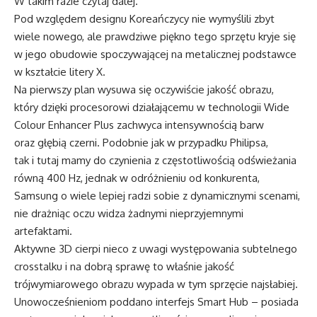
W takim razie czytaj dalej.
Pod względem designu Koreańczycy nie wymyślili zbyt
wiele nowego, ale prawdziwe piękno tego sprzętu kryje się
w jego obudowie spoczywającej na metalicznej podstawce
w kształcie litery X.
Na pierwszy plan wysuwa się oczywiście jakość obrazu,
który dzięki procesorowi działającemu w technologii Wide
Colour Enhancer Plus zachwyca intensywnością barw
oraz głębią czerni. Podobnie jak w przypadku Philipsa,
tak i tutaj mamy do czynienia z częstotliwością odświeżania
równą 400 Hz, jednak w odróżnieniu od konkurenta,
Samsung o wiele lepiej radzi sobie z dynamicznymi scenami,
nie drażniąc oczu widza żadnymi nieprzyjemnymi
artefaktami.
Aktywne 3D cierpi nieco z uwagi występowania subtelnego
crosstalku i na dobrą sprawę to właśnie jakość
trójwymiarowego obrazu wypada w tym sprzęcie najsłabiej.
Unowocześnieniom poddano interfejs Smart Hub – posiada