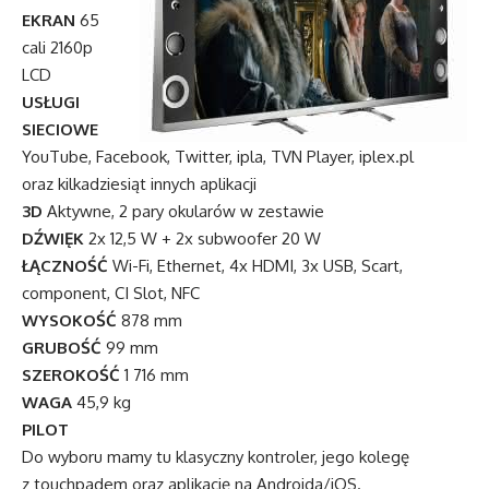
EKRAN
65
cali 2160p
LCD
USŁUGI
SIECIOWE
YouTube, Facebook, Twitter, ipla, TVN Player, iplex.pl
oraz kilkadziesiąt innych aplikacji
3D
Aktywne, 2 pary okularów w zestawie
DŹWIĘK
2x 12,5 W + 2x subwoofer 20 W
ŁĄCZNOŚĆ
Wi-Fi, Ethernet, 4x HDMI, 3x USB, Scart,
component, CI Slot, NFC
WYSOKOŚĆ
878 mm
GRUBOŚĆ
99 mm
SZEROKOŚĆ
1 716 mm
WAGA
45,9 kg
PILOT
Do wyboru mamy tu klasyczny kontroler, jego kolegę
z touchpadem oraz aplikację na Androida/iOS.