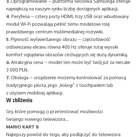
3.
Oprogramowanie – platforma sieciowa Samsunga oferuje
największą na naszym rynku liczbę dostępnych aplikacji.
4.
Peryferia – cztery porty HDMI, trzy USB oraz wbudowany
moduł Wi-Fi pozwalają pełnić temu modelowi rolę
prawdziwego centrum multimedialnej rozrywki.
5.
Płynność wyświetlanego obrazu – częstotliwość
odświeżania ekranu równa 400 Hz oferuje tutaj wysoki
komfort oglądania obrazów cechujących się dużą dynamiką.
6.
Atrakcyjna cena – model ten może być twój już za niecałe
3 000 PLN.
7.
Obsługa – urządzenie możemy kontrolować za pomocą
tradycyjnego pilota, jego „kolegi” z touchpadem lub
z użyciem mobilnej aplikacji.
W zbliżeniu
Gry, które pomogą ci przetestować możliwości
twojego nowego telewizora…
MARIO KART 8
Najlepszy powód do tego, aby podłączyć do telewizora