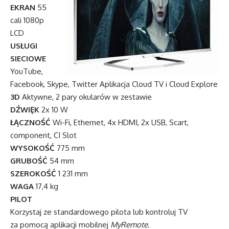
EKRAN
55
cali 1080p
LCD
USŁUGI
SIECIOWE
YouTube,
Facebook, Skype, Twitter Aplikacja Cloud TV i Cloud Explore
3D
Aktywne, 2 pary okularów w zestawie
DŹWIĘK
2x 10 W
ŁĄCZNOŚĆ
Wi-Fi, Ethernet, 4x HDMI, 2x USB, Scart,
component, CI Slot
WYSOKOŚĆ
775 mm
GRUBOŚĆ
54 mm
SZEROKOŚĆ
1 231 mm
WAGA
17,4 kg
PILOT
Korzystaj ze standardowego pilota lub kontroluj TV
za pomocą aplikacji mobilnej
MyRemote
.