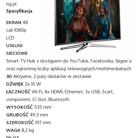
ng.pl
Specyfikacja
EKRAN
48
cali 1080p
LCD
USŁUGI
SIECIOWE
Smart TV Hub z dostępem do YouTube, Facebooka, Skype’a
oraz ogromnej liczby aplikacji telewizyjnych/multimedialnych
3D
Aktywne, 2 pary okularów w zestawie
DŹWIĘK
2x 10 W
ŁĄCZNOŚĆ
Wi-Fi, 4x HDMI, Ethernet, 3x USB, Scart,
component, CI Slot, Bluetooth
WYSOKOŚĆ
535 mm
GRUBOŚĆ
49,3 mm
SZEROKOŚĆ
917 mm
WAGA
8,2 kg
PILOT