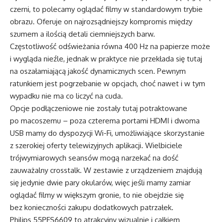
czerni, to polecamy oglądać filmy w standardowym trybie
obrazu. Oferuje on najrozsądniejszy kompromis między
szumem a ilością detali ciemniejszych barw.
Częstotliwość odświeżania równa 400 Hz na papierze może
i wygląda nieźle, jednak w praktyce nie przekłada się tutaj
na oszałamiającą jakość dynamicznych scen. Pewnym
ratunkiem jest pogrzebanie w opcjach, choć nawet i w tym
wypadku nie ma co liczyć na cuda.
Opcje podłączeniowe nie zostały tutaj potraktowane
po macoszemu – poza czterema portami HDMI i dwoma
USB mamy do dyspozycji Wi-Fi, umożliwiające skorzystanie
z szerokiej oferty telewizyjnych aplikacji. Wielbiciele
trójwymiarowych seansów mogą narzekać na dość
zauważalny crosstalk. W zestawie z urządzeniem znajdują
się jedynie dwie pary okularów, więc jeśli mamy zamiar
oglądać filmy w większym gronie, to nie obejdzie się
bez konieczności zakupu dodatkowych patrzałek.
Philips 55PFS6609 to atrakcyjny wizualnie i całkiem