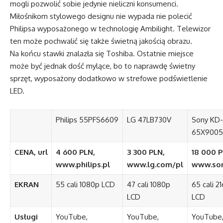
mogli pozwolić sobie jedynie nieliczni konsumenci.
Miłośnikom stylowego designu nie wypada nie polecić
Philipsa wyposażonego w technologię Ambilight. Telewizor
ten może pochwalić się także świetną jakością obrazu.
Na końcu stawki znalazła się Toshiba. Ostatnie miejsce
może być jednak dość mylące, bo to naprawdę świetny
sprzęt, wyposażony dodatkowo w strefowe podświetlenie
LED.
Philips 55PFS6609
LG 47LB730V
Sony KD-
65X9005
CENA, url
4 600 PLN,
3 300 PLN,
18 000 P
www.philips.pl
www.lg.com/pl
www.son
EKRAN
55 cali 1080p LCD
47 cali 1080p
65 cali 2
LCD
LCD
Usługi
YouTube,
YouTube,
YouTube