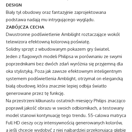
DESIGN
Biały tył obudowy oraz fantazyjnie zaprojektowana
podstawa nadają mu intrygującego wyglądu.
ZABÓJCZA CECHA
Dwustronne podświetlenie Ambilight roztaczające wokół
telewizora efektowną kolorową poświatę.
Solidny sprzęt z wbudowanym pokazem gry świateł.
Jeden z flagowych modeli Philipsa w porównaniu ze swymi
poprzednikami bez dwóch zdań wyróżnia się przyjemną dla
oka stylistyką. Poza jak zawsze efektownym inteligentnym
systemem podświetlenia Amblight, otrzymał on elegancką
białą obudowę, która znacznie lepiej odbija światło
generowane przez tę funkcję.
Na przestrzeni kilkunastu ostatnich miesięcy Philips znacząco
poprawił jakość obrazu w swoich odbiornikach, a testowany
model stanowi kontynuację tego trendu. 55-calowa matryca
Full HD cieszy oczy intensywnością generowanych kolorów,
a jeśli chcecie wydobyć z niej najbardziej przekonującą głębię