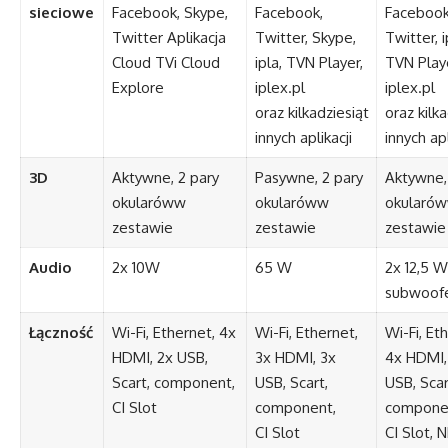
sieciowe
Facebook, Skype,
Facebook,
Facebook
Twitter Aplikacja
Twitter, Skype,
Twitter, i
Cloud TVi Cloud
ipla, TVN Player,
TVN Playe
Explore
iplex.pl
iplex.pl
oraz kilkadziesiąt
oraz kilka
innych aplikacji
innych apl
3D
Aktywne, 2 pary
Pasywne, 2 pary
Aktywne,
okularóww
okularóww
okularó
zestawie
zestawie
zestawie
Audio
2x 10W
65 W
2x 12,5 W
subwoof
Łączność
Wi-Fi, Ethernet, 4x
Wi-Fi, Ethernet,
Wi-Fi, Et
HDMI, 2x USB,
3x HDMI, 3x
4x HDMI,
Scart, component,
USB, Scart,
USB, Scar
CI Slot
component,
compone
CI Slot
CI Slot, 