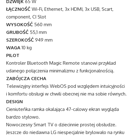
DŹWIĘK
65 W
ŁĄCZNOŚĆ
Wi-Fi, Ethernet, 3x HDMI, 3x USB, Scart,
component, CI Slot
WYSOKOŚĆ
560 mm
GRUBOŚĆ
55,1 mm
SZEROKOŚĆ
949 mm
WAGA
10 kg
PILOT
Kontroler Bluetooth Magic Remote stanowi przykład
udanego połączenia minimalizmu z funkcjonalnością.
ZABÓJCZA CECHA
Telewizyjny interfejs WebOS pod względem intuicyjności
i komfortu obsługi w chwili obecnej nie ma sobie równych.
DESIGN
Cieniuteńka ramka okalająca 47-calowy ekran wygląda
bardzo stylowo.
Nowoczesny Smart TV o dziecinnie prostej obsłudze.
Jeszcze do niedawna LG niespecjalnie brylowało na rynku