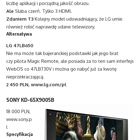
liczbę aplikacji i porządną jakość obrazu.
Ale
Słaba czerń. Tylko 3 HDMI.
Zdaniem T3
Kolejny model udowadniający, że LG umie
również robić naprawdę udane telewizory.
Alternatywa
LG 47LB650
Nie ma może tak bajeranckiej podstawki jak jego brat
czy pilota Magic Remote, ale posiada za to ten sam interfejs
WebOS co 47LB730V i można go nabyć już za kwotę
nieprzekraczającą.
2 450 PLN,
www.lg.com/pl
SONY KD-65X9005B
18 000 PLN,
www.sony.p
l
Specyfikacja