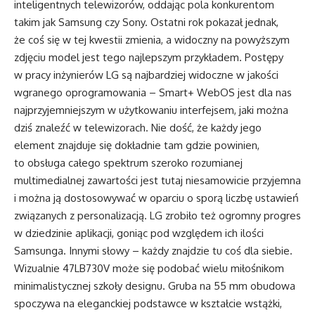
inteligentnych telewizorów, oddając pola konkurentom
takim jak Samsung czy Sony. Ostatni rok pokazał jednak,
że coś się w tej kwestii zmienia, a widoczny na powyższym
zdjęciu model jest tego najlepszym przykładem. Postępy
w pracy inżynierów LG są najbardziej widoczne w jakości
wgranego oprogramowania – Smart+ WebOS jest dla nas
najprzyjemniejszym w użytkowaniu interfejsem, jaki można
dziś znaleźć w telewizorach. Nie dość, że każdy jego
element znajduje się dokładnie tam gdzie powinien,
to obsługa całego spektrum szeroko rozumianej
multimedialnej zawartości jest tutaj niesamowicie przyjemna
i można ją dostosowywać w oparciu o sporą liczbę ustawień
związanych z personalizacją. LG zrobiło też ogromny progres
w dziedzinie aplikacji, goniąc pod względem ich ilości
Samsunga. Innymi słowy – każdy znajdzie tu coś dla siebie.
Wizualnie 47LB730V może się podobać wielu miłośnikom
minimalistycznej szkoły designu. Gruba na 55 mm obudowa
spoczywa na eleganckiej podstawce w kształcie wstążki,