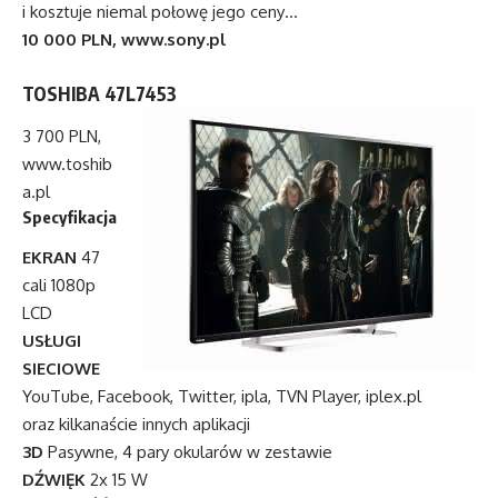
i kosztuje niemal połowę jego ceny…
10 000 PLN,
www.sony.pl
TOSHIBA 47L7453
3 700 PLN,
www.toshib
a.pl
Specyfikacja
EKRAN
47
cali 1080p
LCD
USŁUGI
SIECIOWE
YouTube, Facebook, Twitter, ipla, TVN Player, iplex.pl
oraz kilkanaście innych aplikacji
3D
Pasywne, 4 pary okularów w zestawie
DŹWIĘK
2x 15 W