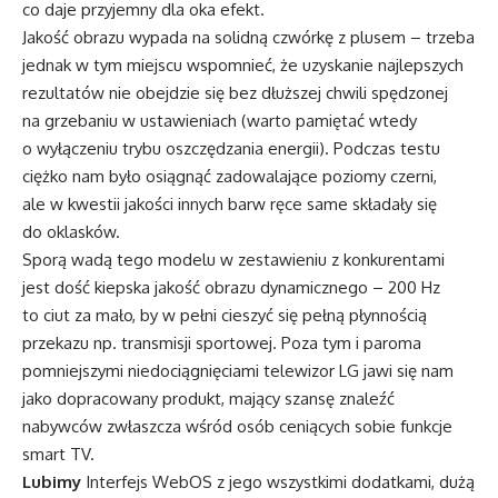
co daje przyjemny dla oka efekt.
Jakość obrazu wypada na solidną czwórkę z plusem – trzeba
jednak w tym miejscu wspomnieć, że uzyskanie najlepszych
rezultatów nie obejdzie się bez dłuższej chwili spędzonej
na grzebaniu w ustawieniach (warto pamiętać wtedy
o wyłączeniu trybu oszczędzania energii). Podczas testu
ciężko nam było osiągnąć zadowalające poziomy czerni,
ale w kwestii jakości innych barw ręce same składały się
do oklasków.
Sporą wadą tego modelu w zestawieniu z konkurentami
jest dość kiepska jakość obrazu dynamicznego – 200 Hz
to ciut za mało, by w pełni cieszyć się pełną płynnością
przekazu np. transmisji sportowej. Poza tym i paroma
pomniejszymi niedociągnięciami telewizor LG jawi się nam
jako dopracowany produkt, mający szansę znaleźć
nabywców zwłaszcza wśród osób ceniących sobie funkcje
smart TV.
Lubimy
Interfejs WebOS z jego wszystkimi dodatkami, dużą