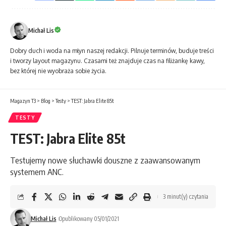
Michał Lis
Dobry duch i woda na młyn naszej redakcji. Pilnuje terminów, buduje treści
i tworzy layout magazynu. Czasami też znajduje czas na filiżankę kawy,
bez której nie wyobraża sobie życia.
Magazyn T3
>
Blog
>
Testy
>
TEST: Jabra Elite 85t
TESTY
TEST: Jabra Elite 85t
Testujemy nowe słuchawki douszne z zaawansowanym
systemem ANC.
3 minut(y) czytania
Michał Lis
Opublikowany 05/01/2021