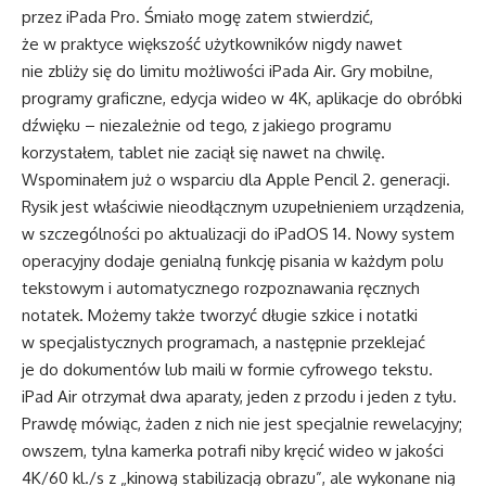
przez iPada Pro. Śmiało mogę zatem stwierdzić,
że w praktyce większość użytkowników nigdy nawet
nie zbliży się do limitu możliwości iPada Air. Gry mobilne,
programy graficzne, edycja wideo w 4K, aplikacje do obróbki
dźwięku – niezależnie od tego, z jakiego programu
korzystałem, tablet nie zaciął się nawet na chwilę.
Wspominałem już o wsparciu dla Apple Pencil 2. generacji.
Rysik jest właściwie nieodłącznym uzupełnieniem urządzenia,
w szczególności po aktualizacji do iPadOS 14. Nowy system
operacyjny dodaje genialną funkcję pisania w każdym polu
tekstowym i automatycznego rozpoznawania ręcznych
notatek. Możemy także tworzyć długie szkice i notatki
w specjalistycznych programach, a następnie przeklejać
je do dokumentów lub maili w formie cyfrowego tekstu.
iPad Air otrzymał dwa aparaty, jeden z przodu i jeden z tyłu.
Prawdę mówiąc, żaden z nich nie jest specjalnie rewelacyjny;
owszem, tylna kamerka potrafi niby kręcić wideo w jakości
4K/60 kl./s z „kinową stabilizacją obrazu”, ale wykonane nią