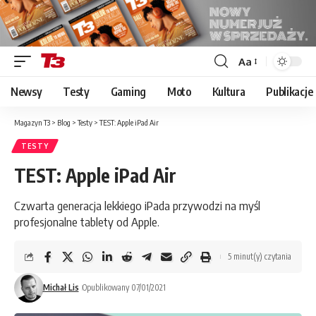
Aa
Font
Resizer
Newsy
Testy
Gaming
Moto
Kultura
Publikacje
Magazyn T3
>
Blog
>
Testy
>
TEST: Apple iPad Air
TESTY
TEST: Apple iPad Air
Czwarta generacja lekkiego iPada przywodzi na myśl
profesjonalne tablety od Apple.
5 minut(y) czytania
Michał Lis
Opublikowany 07/01/2021