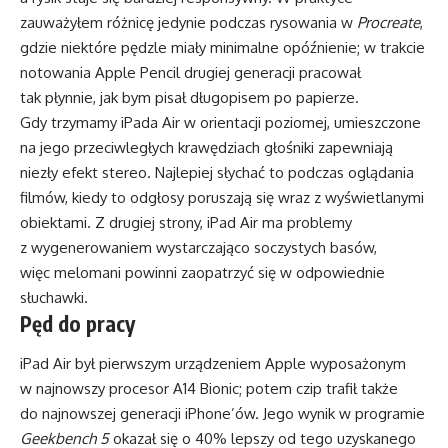
zauważyłem różnicę jedynie podczas rysowania w
Procreate
,
gdzie niektóre pędzle miały minimalne opóźnienie; w trakcie
notowania Apple Pencil drugiej generacji pracował
tak płynnie, jak bym pisał długopisem po papierze.
Gdy trzymamy iPada Air w orientacji poziomej, umieszczone
na jego przeciwległych krawędziach głośniki zapewniają
niezły efekt stereo. Najlepiej słychać to podczas oglądania
filmów, kiedy to odgłosy poruszają się wraz z wyświetlanymi
obiektami. Z drugiej strony, iPad Air ma problemy
z wygenerowaniem wystarczająco soczystych basów,
więc melomani powinni zaopatrzyć się w odpowiednie
słuchawki.
Pęd do pracy
iPad Air był pierwszym urządzeniem Apple wyposażonym
w najnowszy procesor A14 Bionic; potem czip trafił także
do najnowszej generacji iPhone’ów. Jego wynik w programie
Geekbench 5
okazał się o 40% lepszy od tego uzyskanego