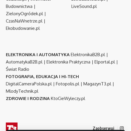
Budownictwa
|
LiveSound.pl
ZielonyOgródek.pl
|
CzasNaWnetrze.pl
|
Ekobudowanie.pl
ELEKTRONIKA I AUTOMATYKA
ElektronikaB2B.pl
|
AutomatykaB2B.pl
|
Elektronika Praktyczna
|
Elportal.pl
|
Świat Radio
FOTOGRAFIA, EDUKACJA I HI-TECH
DigitalCameraPolska.pl
|
Fotopolis.pl
|
MagazynT3.pl
|
MlodyTechnik.pl
ZDROWIE I RODZINA
KtoCieWyleczy.pl
Zaobserwuj