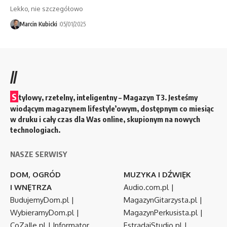
Lekko, nie szczegółowo
Marcin Kubicki
05/01/2025
//
S
tylowy, rzetelny, inteligentny – Magazyn T3. Jesteśmy
wiodącym magazynem lifestyle’owym, dostępnym co miesiąc
w druku i cały czas dla Was online, skupionym na nowych
technologiach.
NASZE SERWISY
DOM, OGRÓD
MUZYKA I DŹWIĘK
I WNĘTRZA
Audio.com.pl
|
BudujemyDom.pl
|
MagazynGitarzysta.pl
|
WybieramyDom.pl
|
MagazynPerkusista.pl
|
CoZaIle.pl
|
Informator
EstradaiStudio.pl
|