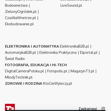
Budownictwa
|
LiveSound.pl
ZielonyOgródek.pl
|
CzasNaWnetrze.pl
|
Ekobudowanie.pl
ELEKTRONIKA I AUTOMATYKA
ElektronikaB2B.pl
|
AutomatykaB2B.pl
|
Elektronika Praktyczna
|
Elportal.pl
|
Świat Radio
FOTOGRAFIA, EDUKACJA I HI-TECH
DigitalCameraPolska.pl
|
Fotopolis.pl
|
MagazynT3.pl
|
MlodyTechnik.pl
ZDROWIE I RODZINA
KtoCieWyleczy.pl
Zaobserwuj