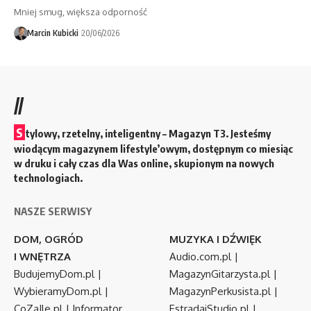
Mniej smug, większa odporność
Marcin Kubicki
20/06/2026
//
S
tylowy, rzetelny, inteligentny – Magazyn T3. Jesteśmy
wiodącym magazynem lifestyle’owym, dostępnym co miesiąc
w druku i cały czas dla Was online, skupionym na nowych
technologiach.
NASZE SERWISY
DOM, OGRÓD
MUZYKA I DŹWIĘK
I WNĘTRZA
Audio.com.pl
|
BudujemyDom.pl
|
MagazynGitarzysta.pl
|
WybieramyDom.pl
|
MagazynPerkusista.pl
|
CoZaIle.pl
|
Informator
EstradaiStudio.pl
|