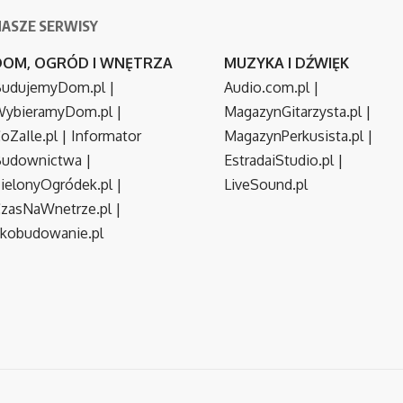
NASZE SERWISY
DOM, OGRÓD I WNĘTRZA
MUZYKA I DŹWIĘK
udujemyDom.pl
|
Audio.com.pl
|
ybieramyDom.pl
|
MagazynGitarzysta.pl
|
oZaIle.pl
|
Informator
MagazynPerkusista.pl
|
Budownictwa
|
EstradaiStudio.pl
|
ielonyOgródek.pl
|
LiveSound.pl
zasNaWnetrze.pl
|
kobudowanie.pl