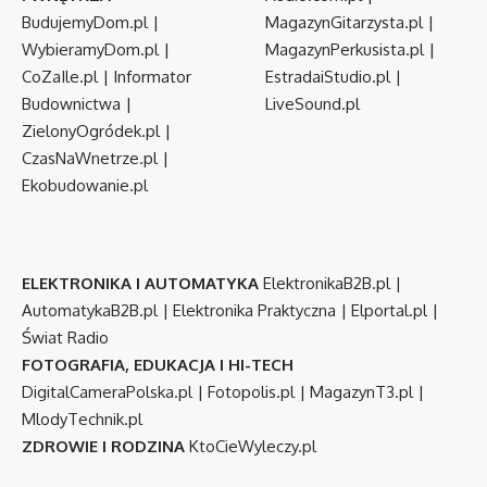
BudujemyDom.pl
|
MagazynGitarzysta.pl
|
WybieramyDom.pl
|
MagazynPerkusista.pl
|
CoZaIle.pl
|
Informator
EstradaiStudio.pl
|
Budownictwa
|
LiveSound.pl
ZielonyOgródek.pl
|
CzasNaWnetrze.pl
|
Ekobudowanie.pl
ELEKTRONIKA I AUTOMATYKA
ElektronikaB2B.pl
|
AutomatykaB2B.pl
|
Elektronika Praktyczna
|
Elportal.pl
|
Świat Radio
FOTOGRAFIA, EDUKACJA I HI-TECH
DigitalCameraPolska.pl
|
Fotopolis.pl
|
MagazynT3.pl
|
MlodyTechnik.pl
ZDROWIE I RODZINA
KtoCieWyleczy.pl