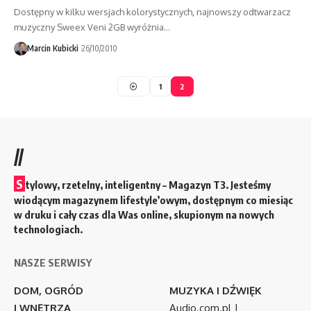
Dostępny w kilku wersjach kolorystycznych, najnowszy odtwarzacz
muzyczny Sweex Veni 2GB wyróżnia…
Marcin Kubicki
26/10/2010
1
2
//
S
tylowy, rzetelny, inteligentny – Magazyn T3. Jesteśmy
wiodącym magazynem lifestyle’owym, dostępnym co miesiąc
w druku i cały czas dla Was online, skupionym na nowych
technologiach.
NASZE SERWISY
DOM, OGRÓD
MUZYKA I DŹWIĘK
I WNĘTRZA
Audio.com.pl
|