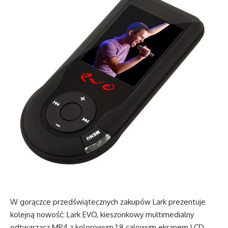
W gorączce przedświątecznych zakupów Lark prezentuje
kolejną nowość: Lark EVO, kieszonkowy multimedialny
odtwarzacz MP4 z kolorowym 1,8 calowym ekranem LCD.