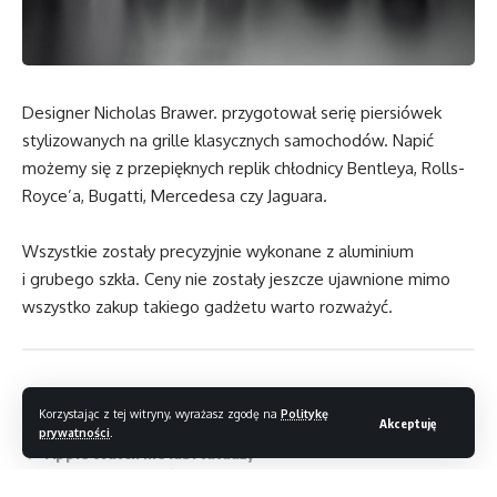
Designer Nicholas Brawer. przygotował serię piersiówek
stylizowanych na grille klasycznych samochodów. Napić
możemy się z przepięknych replik chłodnicy Bentleya, Rolls-
Royce’a, Bugatti, Mercedesa czy Jaguara.
Wszystkie zostały precyzyjnie wykonane z aluminium
i grubego szkła. Ceny nie zostały jeszcze ujawnione mimo
wszystko zakup takiego gadżetu warto rozważyć.
Korzystając z tej witryny, wyrażasz zgodę na
Politykę
Akceptuję
Rusza przedsprzedaż ROG Ally
prywatności
.
Apple Watch nie lubi tatuaży
Lekki i wytrzymały Samsung 9