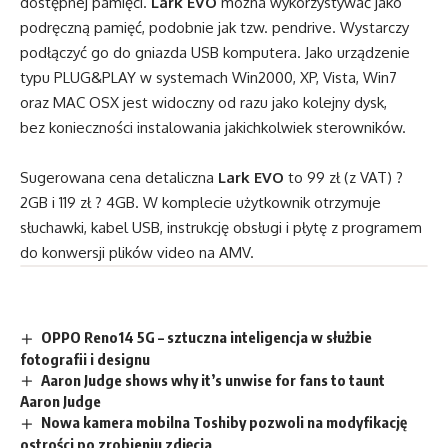
dostępnej pamięci.
Lark EVO
można wykorzystywać jako
podręczną pamięć, podobnie jak tzw. pendrive. Wystarczy
podłączyć go do gniazda USB komputera. Jako urządzenie
typu PLUG&PLAY w systemach Win2000, XP, Vista, Win7
oraz MAC OSX jest widoczny od razu jako kolejny dysk,
bez konieczności instalowania jakichkolwiek sterowników.
Sugerowana cena detaliczna
Lark EVO
to 99 zł (z VAT) ?
2GB i 119 zł ? 4GB. W komplecie użytkownik otrzymuje
słuchawki, kabel USB, instrukcję obsługi i płytę z programem
do konwersji plików video na AMV.
OPPO Reno14 5G – sztuczna inteligencja w służbie
fotografii i designu
Aaron Judge shows why it’s unwise for fans to taunt
Aaron Judge
Nowa kamera mobilna Toshiby pozwoli na modyfikację
ostrości po zrobieniu zdjęcia