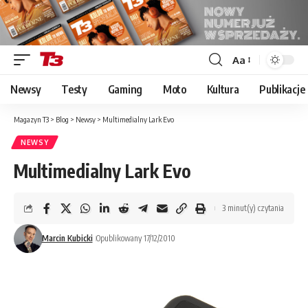
Aa
Font
Resizer
Newsy
Testy
Gaming
Moto
Kultura
Publikacje
Magazyn T3
>
Blog
>
Newsy
>
Multimedialny Lark Evo
NEWSY
Multimedialny Lark Evo
3 minut(y) czytania
Marcin Kubicki
Opublikowany 17/12/2010