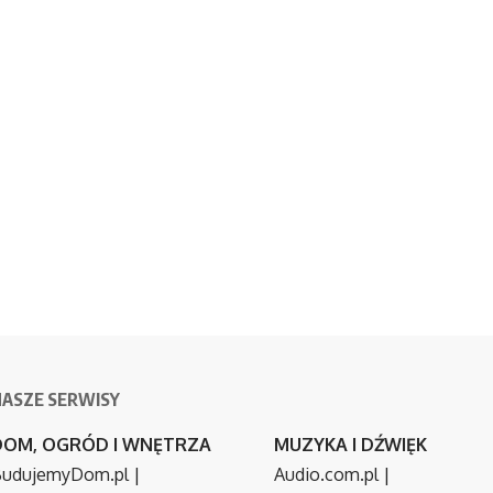
NASZE SERWISY
DOM, OGRÓD I WNĘTRZA
MUZYKA I DŹWIĘK
udujemyDom.pl
|
Audio.com.pl
|