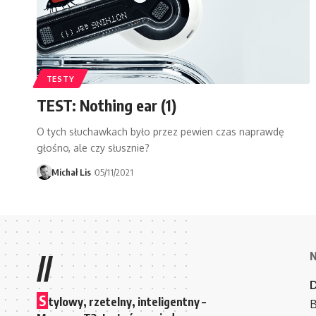
TESTY
TEST: Nothing ear (1)
O tych słuchawkach było przez pewien czas naprawdę
głośno, ale czy słusznie?
Michał Lis
05/11/2021
//
S
tylowy, rzetelny, inteligentny –
B