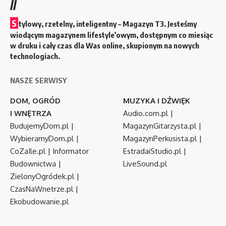
//
S
tylowy, rzetelny, inteligentny – Magazyn T3. Jesteśmy
wiodącym magazynem lifestyle’owym, dostępnym co miesiąc
w druku i cały czas dla Was online, skupionym na nowych
technologiach.
NASZE SERWISY
DOM, OGRÓD
MUZYKA I DŹWIĘK
I WNĘTRZA
Audio.com.pl
|
BudujemyDom.pl
|
MagazynGitarzysta.pl
|
WybieramyDom.pl
|
MagazynPerkusista.pl
|
CoZaIle.pl
|
Informator
EstradaiStudio.pl
|
Budownictwa
|
LiveSound.pl
ZielonyOgródek.pl
|
CzasNaWnetrze.pl
|
Ekobudowanie.pl