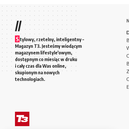
//
S
tylowy, rzetelny, inteligentny –
B
Magazyn T3. Jesteśmy wiodącym
W
magazynem lifestyle’owym,
C
dostępnym co miesiąc w druku
i cały czas dla Was online,
Z
skupionym na nowych
technologiach.
C
E