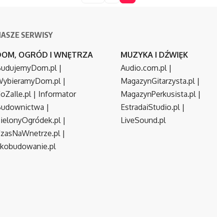
NASZE SERWISY
DOM, OGRÓD I WNĘTRZA
MUZYKA I DŹWIĘK
udujemyDom.pl
|
Audio.com.pl
|
ybieramyDom.pl
|
MagazynGitarzysta.pl
|
oZaIle.pl
|
Informator
MagazynPerkusista.pl
|
Budownictwa
|
EstradaiStudio.pl
|
ielonyOgródek.pl
|
LiveSound.pl
zasNaWnetrze.pl
|
kobudowanie.pl