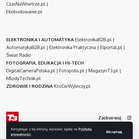
CzasNaWnetrze.pl
|
Ekobudowanie.pl
ELEKTRONIKA I AUTOMATYKA
ElektronikaB2B.pl
|
AutomatykaB2B.pl
|
Elektronika Praktyczna
|
Elportal.pl
|
Świat Radio
FOTOGRAFIA, EDUKACJA I HI-TECH
DigitalCameraPolska.pl
|
Fotopolis.pl
|
MagazynT3.pl
|
MlodyTechnik.pl
ZDROWIE I RODZINA
KtoCieWyleczy.pl
Zaobserwuj
Korzystając z tej witryny, wyrażasz zgodę na
Politykę
Akceptuję
prywatności
.
© 2007-2026