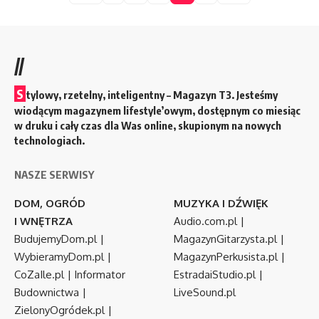
//
S
tylowy, rzetelny, inteligentny – Magazyn T3. Jesteśmy
wiodącym magazynem lifestyle’owym, dostępnym co miesiąc
w druku i cały czas dla Was online, skupionym na nowych
technologiach.
NASZE SERWISY
DOM, OGRÓD
MUZYKA I DŹWIĘK
I WNĘTRZA
Audio.com.pl
|
BudujemyDom.pl
|
MagazynGitarzysta.pl
|
WybieramyDom.pl
|
MagazynPerkusista.pl
|
CoZaIle.pl
|
Informator
EstradaiStudio.pl
|
Budownictwa
|
LiveSound.pl
ZielonyOgródek.pl
|