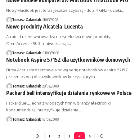
Nowe modele komputerów MacBook i MacBook Pro
Nowy MacBook jest teraz jeszcze szybszy - do 2,4 GHz - dzięki…
Tomasz Galanciak
11/03/2008
Nowe produkty Alcatela-Lucenta
Alcatel-Lucent wprowadza na rynek dwa nowe produkty.
OmniAccess 3500 - uniwersalną i…
Tomasz Galanciak
01/03/2008
Notebook Aspire 5715Z dla użytkowników domowych
Firma Acer zaprezentowała nową serię notebooków Aspire 5715Z
przeznaczoną dla użytkowników korzystających…
Tomasz Galanciak
28/02/2008
Packard bell intensyfikuje działania rynkowe w Polsce
Packard Bell, jedna z wiodących firm w branży elektroniki
konsumenckiej, intensyfikuje działania…
Tomasz Galanciak
19/02/2008
1
2
3
4
5