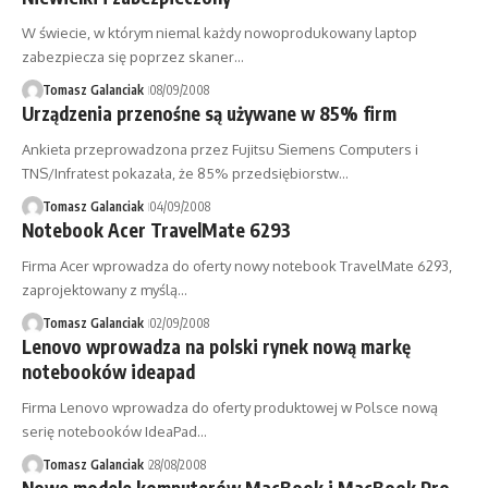
W świecie, w którym niemal każdy nowoprodukowany laptop
zabezpiecza się poprzez skaner…
Tomasz Galanciak
08/09/2008
Urządzenia przenośne są używane w 85% firm
Ankieta przeprowadzona przez Fujitsu Siemens Computers i
TNS/Infratest pokazała, że 85% przedsiębiorstw…
Tomasz Galanciak
04/09/2008
Notebook Acer TravelMate 6293
Firma Acer wprowadza do oferty nowy notebook TravelMate 6293,
zaprojektowany z myślą…
Tomasz Galanciak
02/09/2008
Lenovo wprowadza na polski rynek nową markę
notebooków ideapad
Firma Lenovo wprowadza do oferty produktowej w Polsce nową
serię notebooków IdeaPad…
Tomasz Galanciak
28/08/2008