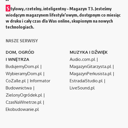
S
tylowy, rzetelny, inteligentny – Magazyn T3. Jesteśmy
wiodącym magazynem lifestyle’owym, dostępnym co miesiąc
w druku i cały czas dla Was online, skupionym na nowych
technologiach.
NASZE SERWISY
DOM, OGRÓD
MUZYKA I DŹWIĘK
I WNĘTRZA
Audio.com.pl
|
BudujemyDom.pl
|
MagazynGitarzysta.pl
|
WybieramyDom.pl
|
MagazynPerkusista.pl
|
CoZaIle.pl
|
Informator
EstradaiStudio.pl
|
Budownictwa
|
LiveSound.pl
ZielonyOgródek.pl
|
CzasNaWnetrze.pl
|
Ekobudowanie.pl