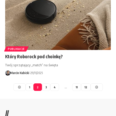
PUBLIKACJE
Który Roborock pod choinkę?
Twój sprzątający „match” na święta
Marcin Kubicki
29/11/2025
1
2
3
4
…
11
12
//