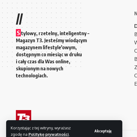
//
S
tylowy, rzetelny, inteligentny –
B
Magazyn T3. Jesteśmy wiodącym
W
magazynem lifestyle’owym,
C
dostępnym co miesiąc w druku
i cały czas dla Was online,
Z
skupionym na nowych
technologiach.
C
E
Korzystając z tej witryny, wyrażasz
Akceptuję
zgodę na
Politykę prywatności
.