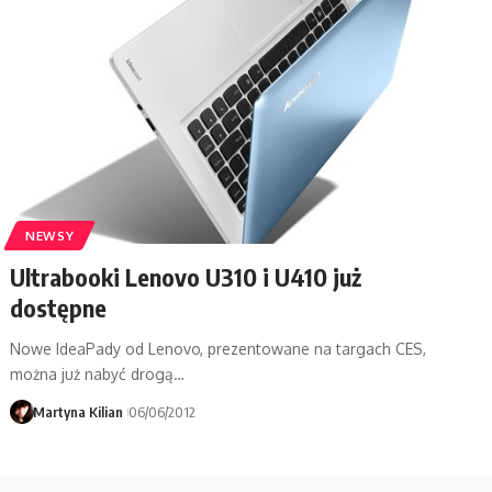
NEWSY
Ultrabooki Lenovo U310 i U410 już
dostępne
Nowe IdeaPady od Lenovo, prezentowane na targach CES,
można już nabyć drogą…
Martyna Kilian
06/06/2012