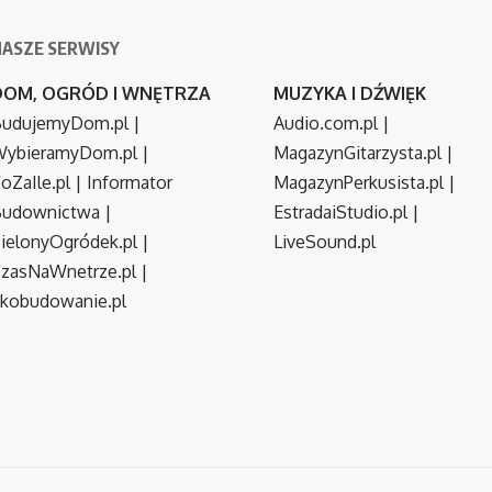
NASZE SERWISY
DOM, OGRÓD I WNĘTRZA
MUZYKA I DŹWIĘK
udujemyDom.pl
|
Audio.com.pl
|
ybieramyDom.pl
|
MagazynGitarzysta.pl
|
oZaIle.pl
|
Informator
MagazynPerkusista.pl
|
Budownictwa
|
EstradaiStudio.pl
|
ielonyOgródek.pl
|
LiveSound.pl
zasNaWnetrze.pl
|
kobudowanie.pl