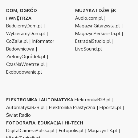
DOM, OGRÓD
MUZYKA I DŹWIĘK
I WNĘTRZA
Audio.com.pl
|
BudujemyDom.pl
|
MagazynGitarzysta.pl
|
WybieramyDom.pl
|
MagazynPerkusista.pl
|
CoZaIle.pl
|
Informator
EstradaiStudio.pl
|
Budownictwa
|
LiveSound.pl
ZielonyOgródek.pl
|
CzasNaWnetrze.pl
|
Ekobudowanie.pl
ELEKTRONIKA I AUTOMATYKA
ElektronikaB2B.pl
|
AutomatykaB2B.pl
|
Elektronika Praktyczna
|
Elportal.pl
|
Świat Radio
FOTOGRAFIA, EDUKACJA I HI-TECH
DigitalCameraPolska.pl
|
Fotopolis.pl
|
MagazynT3.pl
|