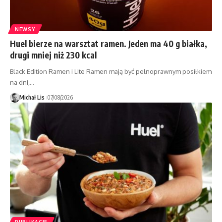
NEWSY
Huel bierze na warsztat ramen. Jeden ma 40 g białka,
drugi mniej niż 230 kcal
Black Edition Ramen i Lite Ramen mają być pełnoprawnym posiłkiem
na dni,…
Michał Lis
07/08/2026
PUBLIKACJE