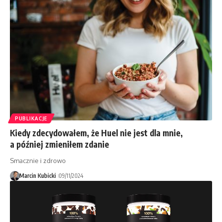
PUBLIKACJE
Kiedy zdecydowałem, że Huel nie jest dla mnie,
a później zmieniłem zdanie
Smacznie i zdrowo
Marcin Kubicki
09/11/2024