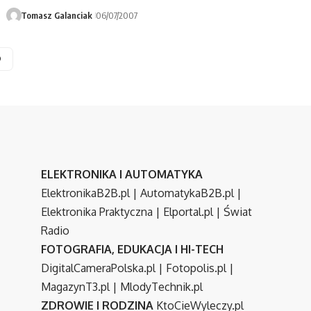
Tomasz Galanciak
06/07/2007
ELEKTRONIKA I AUTOMATYKA
ElektronikaB2B.pl
|
AutomatykaB2B.pl
|
Elektronika Praktyczna
|
Elportal.pl
|
Świat
Radio
FOTOGRAFIA, EDUKACJA I HI-TECH
DigitalCameraPolska.pl
|
Fotopolis.pl
|
MagazynT3.pl
|
MlodyTechnik.pl
ZDROWIE I RODZINA
KtoCieWyleczy.pl