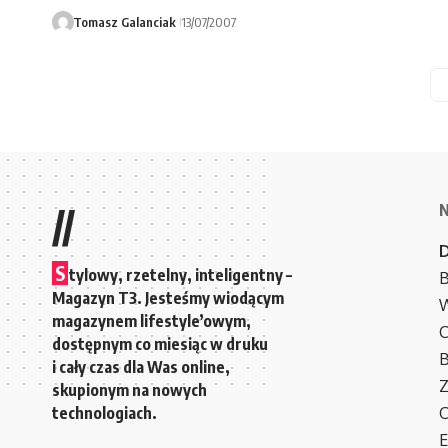
Tomasz Galanciak
13/07/2007
//
S
tylowy, rzetelny, inteligentny –
B
Magazyn T3. Jesteśmy wiodącym
W
magazynem lifestyle’owym,
C
dostępnym co miesiąc w druku
i cały czas dla Was online,
Z
skupionym na nowych
technologiach.
C
E