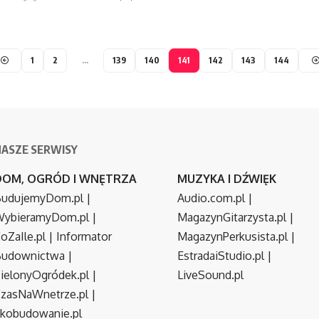
1
2
…
139
140
141
142
143
144
NASZE SERWISY
DOM, OGRÓD I WNĘTRZA
MUZYKA I DŹWIĘK
udujemyDom.pl
|
Audio.com.pl
|
ybieramyDom.pl
|
MagazynGitarzysta.pl
|
oZaIle.pl
|
Informator
MagazynPerkusista.pl
|
Budownictwa
|
EstradaiStudio.pl
|
ielonyOgródek.pl
|
LiveSound.pl
zasNaWnetrze.pl
|
kobudowanie.pl