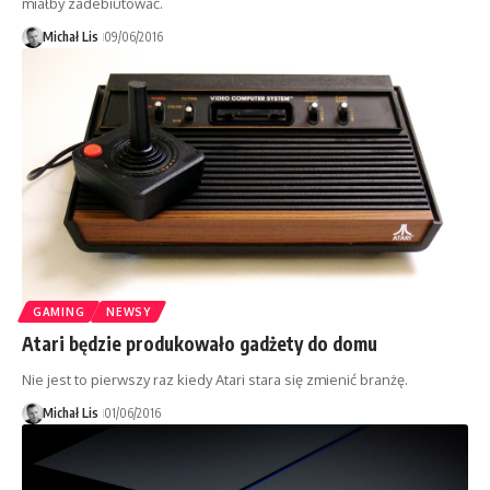
miałby zadebiutować.
Michał Lis
09/06/2016
GAMING
NEWSY
Atari będzie produkowało gadżety do domu
Nie jest to pierwszy raz kiedy Atari stara się zmienić branżę.
Michał Lis
01/06/2016