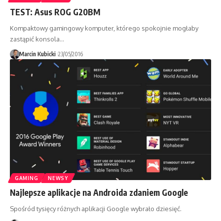
TEST: Asus ROG G20BM
Kompaktowy gamingowy komputer, którego spokojnie mogłaby
zastąpić konsola…
Marcin Kubicki
23/05/2016
GAMING
NEWSY
Najlepsze aplikacje na Androida zdaniem Google
Spośród tysięcy różnych aplikacji Google wybrało dziesięć.