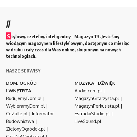
//
S
tylowy, rzetelny, inteligentny – Magazyn T3. Jesteśmy
wiodącym magazynem lifestyle’owym, dostępnym co miesiąc
w druku i cały czas dla Was online, skupionym na nowych
technologiach.
NASZE SERWISY
DOM, OGRÓD
MUZYKA I DŹWIĘK
I WNĘTRZA
Audio.com.pl
|
BudujemyDom.pl
|
MagazynGitarzysta.pl
|
WybieramyDom.pl
|
MagazynPerkusista.pl
|
CoZaIle.pl
|
Informator
EstradaiStudio.pl
|
Budownictwa
|
LiveSound.pl
ZielonyOgródek.pl
|
CzasNaWnetrze.pl
|