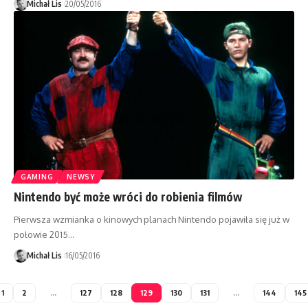
Michał Lis
20/05/2016
GAMING
NEWSY
Nintendo być może wróci do robienia filmów
Pierwsza wzmianka o kinowych planach Nintendo pojawiła się już w
połowie 2015…
Michał Lis
16/05/2016
1
2
…
127
128
129
130
131
…
144
145