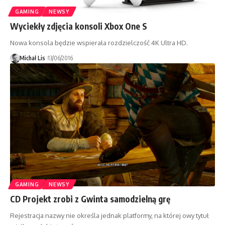
GAMING
NEWSY
Wyciekły zdjęcia konsoli Xbox One S
Nowa konsola będzie wspierała rozdzielczość 4K Ultra HD.
Michał Lis
13/06/2016
GAMING
NEWSY
CD Projekt zrobi z Gwinta samodzielną grę
Rejestracja nazwy nie określa jednak platformy, na której owy tytuł