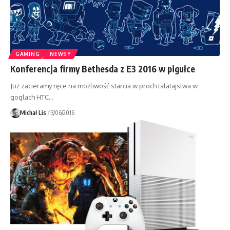
GAMING
NEWSY
Konferencja firmy Bethesda z E3 2016 w pigułce
Już zacieramy ręce na możliwość starcia w proch tałatajstwa w
goglach HTC…
Michał Lis
13/06/2016