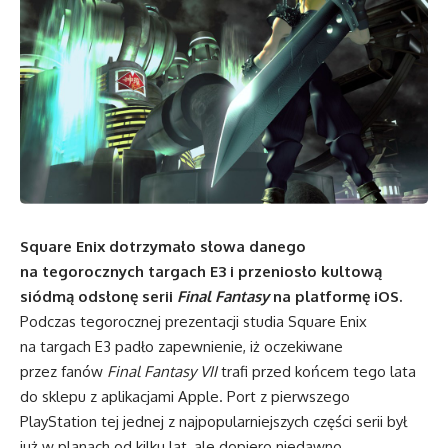
Square Enix dotrzymało słowa danego
na tegorocznych targach E3 i przeniosło kultową
siódmą odsłonę serii
Final Fantasy
na platformę iOS.
Podczas tegorocznej prezentacji studia Square Enix
na targach E3 padło zapewnienie, iż oczekiwane
przez fanów
Final Fantasy VII
trafi przed końcem tego lata
do sklepu z aplikacjami Apple. Port z pierwszego
PlayStation tej jednej z najpopularniejszych części serii był
już w planach od kilku lat, ale dopiero niedawno