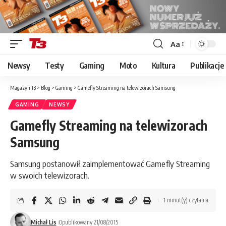
Aa
Font
Resizer
Newsy
Testy
Gaming
Moto
Kultura
Publikacje
Magazyn T3
>
Blog
>
Gaming
>
Gamefly Streaming na telewizorach Samsung
GAMING
NEWSY
Gamefly Streaming na telewizorach
Samsung
Samsung postanowił zaimplementować Gamefly Streaming
w swoich telewizorach.
1 minut(y) czytania
Michał Lis
Opublikowany 21/08/2015