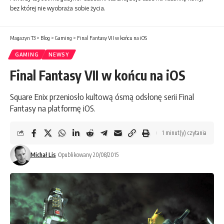
bez której nie wyobraża sobie życia.
Magazyn T3
>
Blog
>
Gaming
>
Final Fantasy VII w końcu na iOS
GAMING
NEWSY
Final Fantasy VII w końcu na iOS
Square Enix przeniosło kultową ósmą odsłonę serii Final
Fantasy na platformę iOS.
1 minut(y) czytania
Michał Lis
Opublikowany 20/08/2015