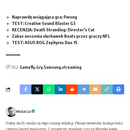
Naprawdę wciągająca gra: Pwong
TEST: Creative Sound Blaster G3
RECENZJA: Death Stranding: Director’s Cut
Zakaz noszenia słuchawek Beats przez graczy NFL
TEST: ASUS ROG Zephyrus Duo 15
TAGI:
Gamefly
Gry
Samsung
streaming
Michał Lis
Dobry duch i woda na młyn naszej redakcji. Pilnuje terminów, buduje treści
i tworzy layout magazynu. Czasami też znajduje czas na filiżankę kawy,