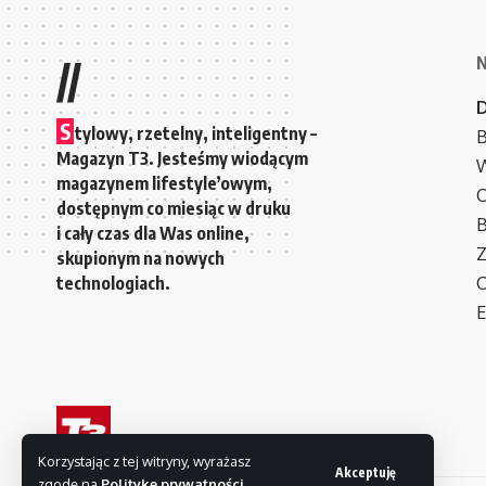
//
S
tylowy, rzetelny, inteligentny –
B
Magazyn T3. Jesteśmy wiodącym
W
magazynem lifestyle’owym,
C
dostępnym co miesiąc w druku
i cały czas dla Was online,
Z
skupionym na nowych
technologiach.
C
E
Korzystając z tej witryny, wyrażasz
Akceptuję
zgodę na
Politykę prywatności
.