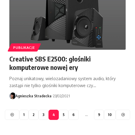
PUBLIKACJE
Creative SBS E2500: głośniki
komputerowe nowej ery
Poznaj unikatowy, wielozadaniowy system audio, który
zastąpi nie tylko głośniki komputerowe czy…
Agnieszka Stradecka
23/02/2021
1
2
3
4
5
6
…
9
10