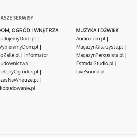
NASZE SERWISY
DOM, OGRÓD I WNĘTRZA
MUZYKA I DŹWIĘK
udujemyDom.pl
|
Audio.com.pl
|
ybieramyDom.pl
|
MagazynGitarzysta.pl
|
oZaIle.pl
|
Informator
MagazynPerkusista.pl
|
Budownictwa
|
EstradaiStudio.pl
|
ielonyOgródek.pl
|
LiveSound.pl
zasNaWnetrze.pl
|
kobudowanie.pl