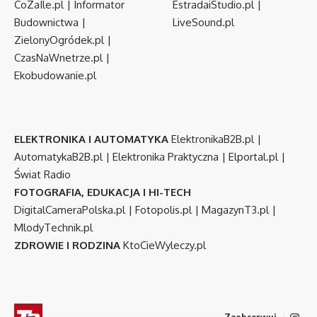
CoZaIle.pl
|
Informator
EstradaiStudio.pl
|
Budownictwa
|
LiveSound.pl
ZielonyOgródek.pl
|
CzasNaWnetrze.pl
|
Ekobudowanie.pl
ELEKTRONIKA I AUTOMATYKA
ElektronikaB2B.pl
|
AutomatykaB2B.pl
|
Elektronika Praktyczna
|
Elportal.pl
|
Świat Radio
FOTOGRAFIA, EDUKACJA I HI-TECH
DigitalCameraPolska.pl
|
Fotopolis.pl
|
MagazynT3.pl
|
MlodyTechnik.pl
ZDROWIE I RODZINA
KtoCieWyleczy.pl