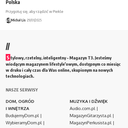
Polska
Przygotuj się, aby rządzić w Piekle
Michał Lis
29/01/2025
//
S
tylowy, rzetelny, inteligentny – Magazyn T3. Jesteśmy
wiodącym magazynem lifestyle’owym, dostępnym co miesiąc
w druku i cały czas dla Was online, skupionym na nowych
technologiach.
NASZE SERWISY
DOM, OGRÓD
MUZYKA I DŹWIĘK
I WNĘTRZA
Audio.com.pl
|
BudujemyDom.pl
|
MagazynGitarzysta.pl
|
WybieramyDom.pl
|
MagazynPerkusista.pl
|