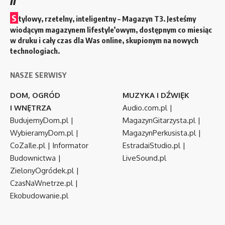
S
tylowy, rzetelny, inteligentny – Magazyn T3. Jesteśmy
wiodącym magazynem lifestyle’owym, dostępnym co miesiąc
w druku i cały czas dla Was online, skupionym na nowych
technologiach.
NASZE SERWISY
DOM, OGRÓD
MUZYKA I DŹWIĘK
I WNĘTRZA
Audio.com.pl
|
BudujemyDom.pl
|
MagazynGitarzysta.pl
|
WybieramyDom.pl
|
MagazynPerkusista.pl
|
CoZaIle.pl
|
Informator
EstradaiStudio.pl
|
Budownictwa
|
LiveSound.pl
ZielonyOgródek.pl
|
CzasNaWnetrze.pl
|
Ekobudowanie.pl