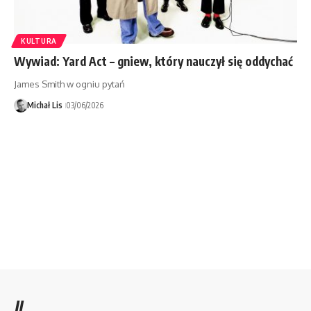
KULTURA
Wywiad: Yard Act – gniew, który nauczył się oddychać
James Smith w ogniu pytań
Michał Lis
03/06/2026
//