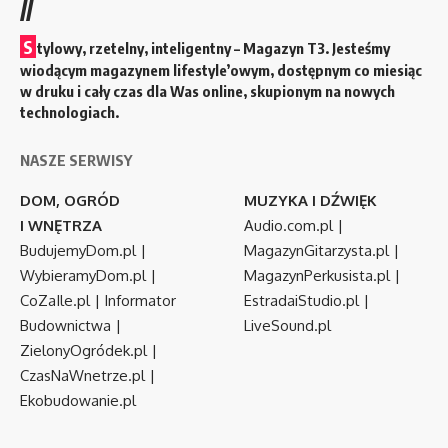
//
S
tylowy, rzetelny, inteligentny – Magazyn T3. Jesteśmy
wiodącym magazynem lifestyle’owym, dostępnym co miesiąc
w druku i cały czas dla Was online, skupionym na nowych
technologiach.
NASZE SERWISY
DOM, OGRÓD
MUZYKA I DŹWIĘK
I WNĘTRZA
Audio.com.pl
|
BudujemyDom.pl
|
MagazynGitarzysta.pl
|
WybieramyDom.pl
|
MagazynPerkusista.pl
|
CoZaIle.pl
|
Informator
EstradaiStudio.pl
|
Budownictwa
|
LiveSound.pl
ZielonyOgródek.pl
|
CzasNaWnetrze.pl
|
Ekobudowanie.pl