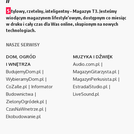
S
tylowy, rzetelny, inteligentny – Magazyn T3. Jesteśmy
wiodącym magazynem lifestyle’owym, dostępnym co miesiąc
w druku i cały czas dla Was online, skupionym na nowych
technologiach.
NASZE SERWISY
DOM, OGRÓD
MUZYKA I DŹWIĘK
I WNĘTRZA
Audio.com.pl
|
BudujemyDom.pl
|
MagazynGitarzysta.pl
|
WybieramyDom.pl
|
MagazynPerkusista.pl
|
CoZaIle.pl
|
Informator
EstradaiStudio.pl
|
Budownictwa
|
LiveSound.pl
ZielonyOgródek.pl
|
CzasNaWnetrze.pl
|
Ekobudowanie.pl