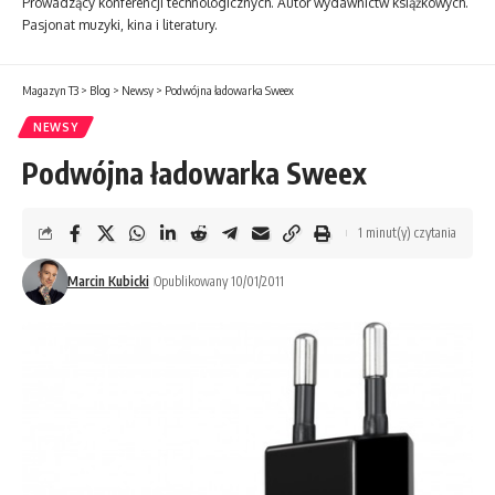
Prowadzący konferencji technologicznych. Autor wydawnictw książkowych.
Pasjonat muzyki, kina i literatury.
Magazyn T3
>
Blog
>
Newsy
>
Podwójna ładowarka Sweex
NEWSY
Podwójna ładowarka Sweex
1 minut(y) czytania
Marcin Kubicki
Opublikowany 10/01/2011