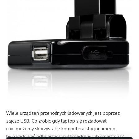
Wiele urządzeń przenośnych ładowanych jest poprzez
złącze USB. Co zrobić gdy laptop się rozładował
i nie możemy skorzystać z komputera stacjonarnego
by naładować odtwarzacz multimedialny lub smartfona?