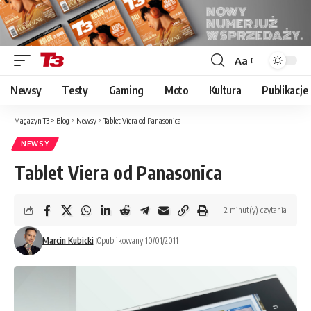
Aa
Font
Resizer
Newsy
Testy
Gaming
Moto
Kultura
Publikacje
Magazyn T3
>
Blog
>
Newsy
>
Tablet Viera od Panasonica
NEWSY
Tablet Viera od Panasonica
2 minut(y) czytania
Marcin Kubicki
Opublikowany 10/01/2011