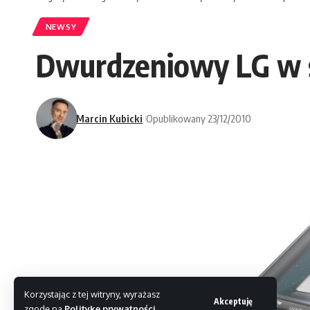
NEWSY
Dwurdzeniowy LG w s
Marcin Kubicki
Opublikowany 23/12/2010
Korzystając z tej witryny, wyrażasz
Akceptuję
zgodę na
Politykę prywatności
.