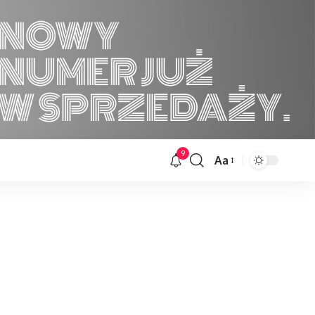
9
Aa
Font
Resizer