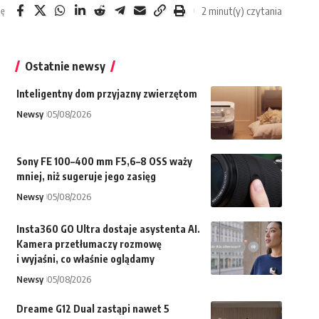
2 minut(y) czytania
ię
Ostatnie newsy
Inteligentny dom przyjazny zwierzętom
Newsy
05/08/2026
Sony FE 100–400 mm F5,6–8 OSS waży
mniej, niż sugeruje jego zasięg
Newsy
05/08/2026
Insta360 GO Ultra dostaje asystenta AI.
Kamera przetłumaczy rozmowę
i wyjaśni, co właśnie oglądamy
Newsy
05/08/2026
Dreame G12 Dual zastąpi nawet 5