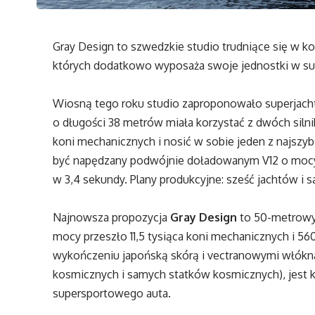
Gray Design to szwedzkie studio trudniące się w ko
których dodatkowo wyposaża swoje jednostki w s
Wiosną tego roku studio zaproponowało superjacht 
o długości 38 metrów miała korzystać z dwóch silni
koni mechanicznych i nosić w sobie jeden z najsz
być napędzany podwójnie doładowanym V12 o mocy 
w 3,4 sekundy. Plany produkcyjne: sześć jachtów i
Najnowsza propozycja
Gray Design
to 50-metrowy
mocy przeszło 11,5 tysiąca koni mechanicznych i 5
wykończeniu japońską skórą i vectranowymi włókn
kosmicznych i samych statków kosmicznych), jest k
supersportowego auta.