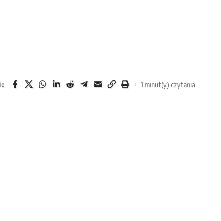
1 minut(y) czytania
ię