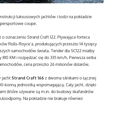
nstrukcji luksusowych jachtów i łodzi na pokładzie
upersportowe coupe.
o oznaczeniu Strand Craft 122. Pływająca forteca
ków Rolls-Royce’a, produkujących przeszło 14 tysięcy
ybszych samochodów świata. Tender dla SC122 miałby
810 KM i rozpędzać się do 335 km/h. Pierwsza setka
 samochodów, cena przeszło 26 milionów dolarów.
 jacht
Strand Craft 166
z dwoma silnikami o łącznej
600-konną jednostką wspomagającą. Cały jacht, dzięki
ami (które używane są m.in. do budowy skafandrów
uloodporny. Na pokładzie nie brakuje również