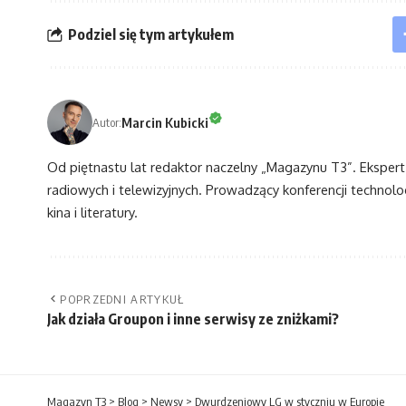
Podziel się tym artykułem
Marcin Kubicki
Autor:
Od piętnastu lat redaktor naczelny „Magazynu T3”. Eksper
radiowych i telewizyjnych. Prowadzący konferencji technol
kina i literatury.
POPRZEDNI ARTYKUŁ
Jak działa Groupon i inne serwisy ze zniżkami?
Magazyn T3
>
Blog
>
Newsy
>
Dwurdzeniowy LG w styczniu w Europie