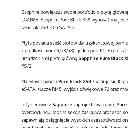
Sapphire powiększa swoje portfolio o płytę główn
LGA1366. Sapphire Pure Black X58 wyposażona jest 
takie jak USB 3.0 i SATA 3.
Płyta posiada sześć slotów dla trzykanałowej pamięc
z prędkościami x16/x8/x8) i jeden port PCI Express 
urządzeniami płytę główną
Sapphire Pure Black X
PS/2.
Na tylnym panelu
Pure Black X58
znajduje się 10 p
eSATA, złącze RJ45, wyjścia dźwiękowe 7.1 oraz mo
Inżynierowie z
Sapphire
zaprojektowali płytę
Pure
overclockingu. Mocna sekcja zasilająca procesor, 
zapewniają osiągnięcie wysokich częstotliwości o
w optymalizacji ustawień. Z kolei przyciski Power,