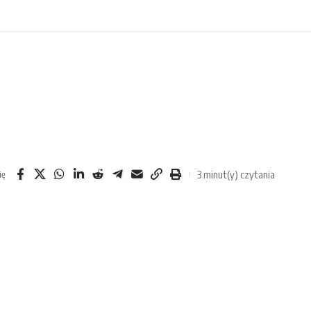
3 minut(y) czytania
ię