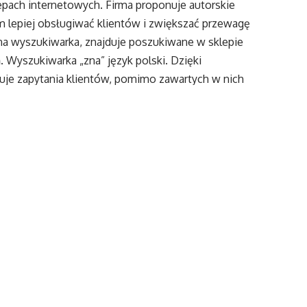
epach internetowych. Firma proponuje autorskie
m lepiej obsługiwać klientów i zwiększać przewagę
na wyszukiwarka, znajduje poszukiwane w sklepie
. Wyszukiwarka „zna” język polski. Dzięki
e zapytania klientów, pomimo zawartych w nich
 wyniki prezentowane są na stronie już w trakcie
m, który zdecydował się wdrożyć
Fablo
. Delikatesy
niki sprzedaży z tymi, które osiągano przy pomocy
tów
A.pl
będzie korzystać z dwóch narzędzi
tyki dotyczące zachowania klientów – m.in. głębokość
ładania zamówień. Wdrożenie pozwoli wykazać w jaki
upowe, jak skrócenie procesu zakupów przekłada się
ają”
– mówi Jakub Milewski, koordynator e-
specyficzny charakter. Klienci z reguły robią zakupy
kupowe nie ulegają zmianom. Sklepy bazują głównie