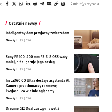
2 minut(y) czytania
ię
Ostatnie newsy
Inteligentny dom przyjazny zwierzętom
Newsy
05/08/2026
Sony FE 100–400 mm F5,6–8 OSS waży
mniej, niż sugeruje jego zasięg
Newsy
05/08/2026
Insta360 GO Ultra dostaje asystenta AI.
Kamera przetłumaczy rozmowę
i wyjaśni, co właśnie oglądamy
Newsy
05/08/2026
Dreame G12 Dual zastąpi nawet 5