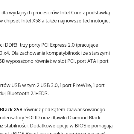
ą dla wydajnych procesorów Intel Core z podstawką
w chipset Intel X58 a także najnowsze technologie,
i DDR3, trzy porty PCI Express 2.0 (pracujące
1.0 x4. Dla zachowania kompatybilności ze starszymi
58
wyposażono również w slot PCI, port ATA i port
ortów USB w tym 2 USB 3.0, 1 port FireWire, 1 port
duł Bluetooth 2.1+EDR.
 Black X58
również pod kątem zaawansowanego
kondensatory SOLID oraz dławiki Diamond Black
raz stabilności. Dodatkowe opcje w BIOSie pomagają
 Reset i BIOS Reset oraz punkty pomiarowe napięć