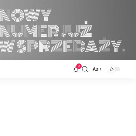
8
Aa
Font
Resizer