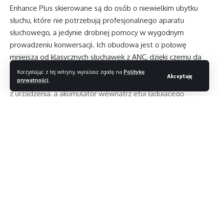
Enhance Plus skierowane są do osób o niewielkim ubytku
słuchu, które nie potrzebują profesjonalnego aparatu
słuchowego, a jedynie drobnej pomocy w wygodnym
prowadzeniu konwersacji. Ich obudowa jest o połowę
mniejsza od klasycznych słuchawek z ANC, dzięki czemu da
się je całkowicie ukryć wewnątrz uszu. Mimo tego jedno
Korzystając z tej witryny, wyrażasz zgodę na
Politykę
Akceptuję
prywatności
.
ładowanie ma starczać na aż 10 godzin korzystania
z urządzenia, a akumulator wewnątrz etui ładującego
wydłuża ten czas do 30 godzin. Słuchawki są wodoodporne
w klasie IP52.
Wewnątrz dousznych wkładek kryje się system wyłapywania
i przetwarzania dźwięków otoczenia. Składa się
on z czterech podsystemów: analizują one odgłosy
Czytaj dalej
w podobny sposób, co ludzkie ucho, dbając o ich naturalne
brzmienie. Dodatkowo Enhance Plus potrafią oddzielać głos
rozmówcy od hałasu w tle i automatycznie wyciszać
rozpraszające uwagę dźwięki zwrotne. Poza konwersacją,
słuchawki mogą być wykorzystane także do słuchania