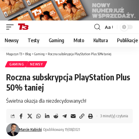
Aa
Font
Resizer
Newsy
Testy
Gaming
Moto
Kultura
Publikacje
Magazyn T3
>
Blog
>
Gaming
>
Roczna subskrypcja PlayStation Plus 50% taniej
GAMING
NEWSY
Roczna subskrypcja PlayStation Plus
50% taniej
Świetna okazja dla niezdecydowanych!
3 minut(y) czytania
Marcin Kubicki
Opublikowany 19/08/2021