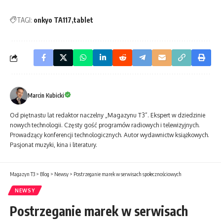
TAGI:
onkyo TA117
tablet
Marcin Kubicki
Od piętnastu lat redaktor naczelny „Magazynu T3”. Ekspert w dziedzinie
nowych technologii. Częsty gość programów radiowych i telewizyjnych.
Prowadzący konferencji technologicznych. Autor wydawnictw książkowych.
Pasjonat muzyki, kina i literatury.
Magazyn T3
>
Blog
>
Newsy
>
Postrzeganie marek w serwisach społecznościowych
NEWSY
Postrzeganie marek w serwisach