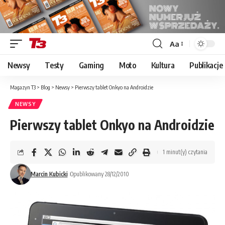
Aa
Font
Resizer
Newsy
Testy
Gaming
Moto
Kultura
Publikacje
Magazyn T3
>
Blog
>
Newsy
>
Pierwszy tablet Onkyo na Androidzie
NEWSY
Pierwszy tablet Onkyo na Androidzie
1 minut(y) czytania
Marcin Kubicki
Opublikowany 28/12/2010