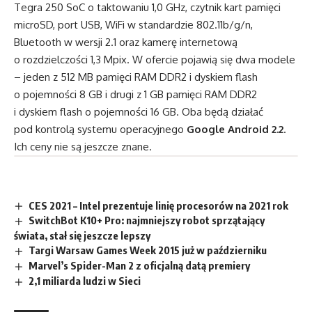
Tegra 250 SoC o taktowaniu 1,0 GHz, czytnik kart pamięci
microSD, port USB, WiFi w standardzie 802.11b/g/n,
Bluetooth w wersji 2.1 oraz kamerę internetową
o rozdzielczości 1,3 Mpix. W ofercie pojawią się dwa modele
– jeden z 512 MB pamięci RAM DDR2 i dyskiem flash
o pojemności 8 GB i drugi z 1 GB pamięci RAM DDR2
i dyskiem flash o pojemności 16 GB. Oba będą działać
pod kontrolą systemu operacyjnego
Google Android 2.2
.
Ich ceny nie są jeszcze znane.
CES 2021 – Intel prezentuje linię procesorów na 2021 rok
SwitchBot K10+ Pro: najmniejszy robot sprzątający
świata, stał się jeszcze lepszy
Targi Warsaw Games Week 2015 już w październiku
Marvel’s Spider-Man 2 z oficjalną datą premiery
2,1 miliarda ludzi w Sieci