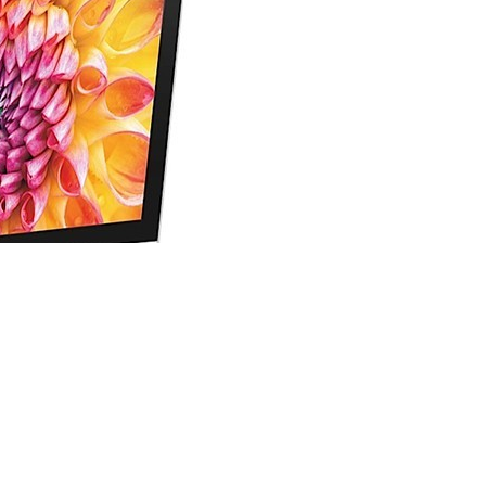
C
Apple
przystopuje, byliście w błędzie.
tualizowaną wersję komputerów
iMac
. Będą one