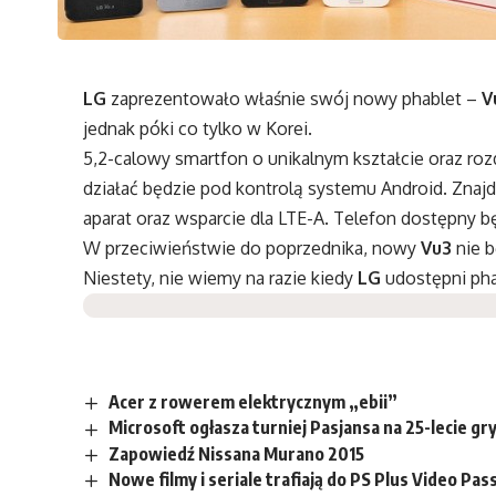
LG
zaprezentowało właśnie swój nowy phablet –
V
jednak póki co tylko w Korei.
5,2-calowy smartfon o unikalnym kształcie oraz rozd
działać będzie pod kontrolą systemu Android. Znaj
aparat oraz wsparcie dla LTE-A. Telefon dostępny 
W przeciwieństwie do poprzednika, nowy
Vu3
nie b
Niestety, nie wiemy na razie kiedy
LG
udostępni ph
Acer z rowerem elektrycznym „ebii”
Microsoft ogłasza turniej Pasjansa na 25-lecie gr
Zapowiedź Nissana Murano 2015
Nowe filmy i seriale trafiają do PS Plus Video Pa