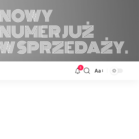
8
Aa
Font
Resizer