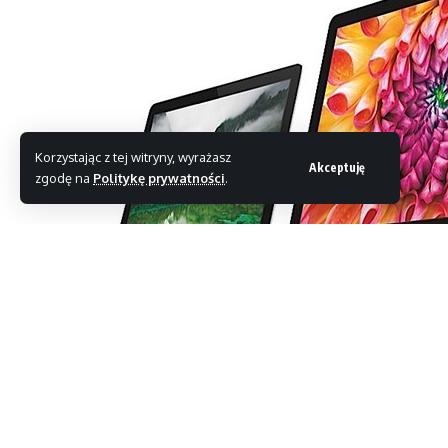
Korzystając z tej witryny, wyrażasz
Akceptuję
zgodę na
Politykę prywatności
.
Jeśli myśleliście, że po
premierze iPhone’a 5S oraz 5
Technologiczny gigant zaprezentował bowiem zak