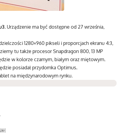
u3
. Urządzenie ma być dostępne od 27 września,
zielczości 1280×960 pikseli i proporcjach ekranu 4:3,
dziemy tu także procesor Snapdragon 800, 13 MP
będzie w kolorze czarnym, białym oraz miętowym.
ędzie posiadał przydomka Optimus.
ablet na międzynarodowym rynku.
y
ss￼