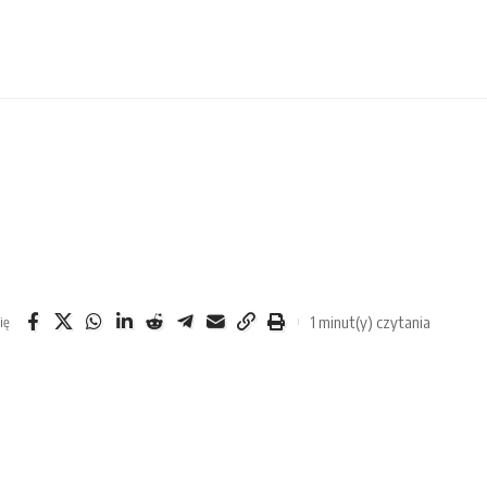
1 minut(y) czytania
ię