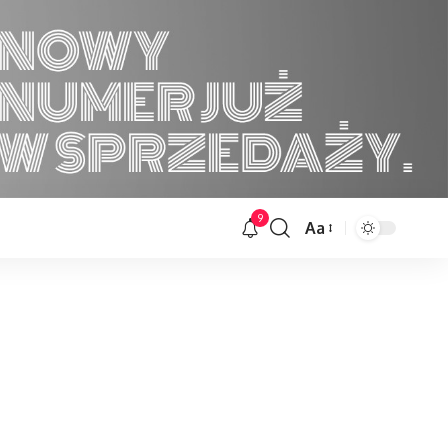
9
Aa
Font
Resizer