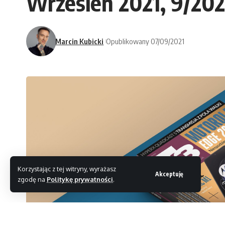
Wrzesień 2021, 9/202
Marcin Kubicki
Opublikowany 07/09/2021
Korzystając z tej witryny, wyrażasz
Akceptuję
zgodę na
Politykę prywatności
.