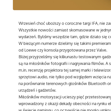
Wrzesień choć uboższy o coroczne targi IFA, nie z
Wszystkie nowości zamiast skomasowane w jednym 
wydarzeń. Byliśmy wszędzie tam, gdzie działo się 
W bieżącym numerze dzielimy się takimi premierami
od Loewe czy konsola przygotowana przez Valve.
Bliżej przyjrzeliśmy się kilkunastu testowanym g
są na miłośników fotografii i nagrywania filmów. A
m.in. recenzję projektora tej samej marki i telewi
sprzętowi audio, nie tylko pod względem wzięcia n
na porównanie terenowych głośników Bluetooth or
urządzeń i gadżetów.
Miłośników motoryzacji ucieszy pięć przetestowany
wprowadzony z okazji dekady obecności na rynku el
w świecie gamingu, co oczywiście nie mogło umkną