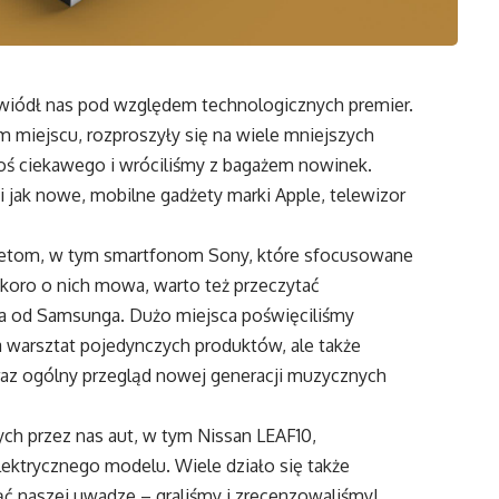
awiódł nas pod względem technologicznych premier.
miejscu, rozproszyły się na wiele mniejszych
coś ciekawego i wróciliśmy z bagażem nowinek.
 jak nowe, mobilne gadżety marki Apple, telewizor
adżetom, w tym smartfonom Sony, które sfocusowane
 skoro o nich mowa, warto też przeczytać
zora od Samsunga. Dużo miejsca poświęciliśmy
a warsztat pojedynczych produktów, ale także
az ogólny przegląd nowej generacji muzycznych
ch przez nas aut, w tym Nissan LEAF10,
ektrycznego modelu. Wiele działo się także
ć naszej uwadze – graliśmy i zrecenzowaliśmy!