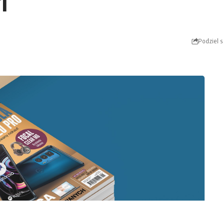
1
Podziel s