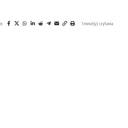
1 minut(y) czytania
ię