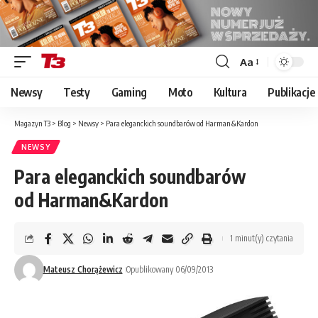
Aa
Font
Resizer
Newsy
Testy
Gaming
Moto
Kultura
Publikacje
Magazyn T3
>
Blog
>
Newsy
>
Para eleganckich soundbarów od Harman&Kardon
NEWSY
Para eleganckich soundbarów
od Harman&Kardon
1 minut(y) czytania
Mateusz Chorążewicz
Opublikowany 06/09/2013