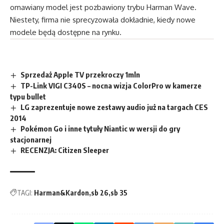
omawiany model jest pozbawiony trybu Harman Wave.
Niestety, firma nie sprecyzowała dokładnie, kiedy nowe
modele będą dostępne na rynku.
Sprzedaż Apple TV przekroczy 1mln
TP-Link VIGI C340S – nocna wizja ColorPro w kamerze
typu bullet
LG zaprezentuje nowe zestawy audio już na targach CES
2014
Pokémon Go i inne tytuły Niantic w wersji do gry
stacjonarnej
RECENZJA: Citizen Sleeper
TAGI:
Harman&Kardon
sb 26
sb 35