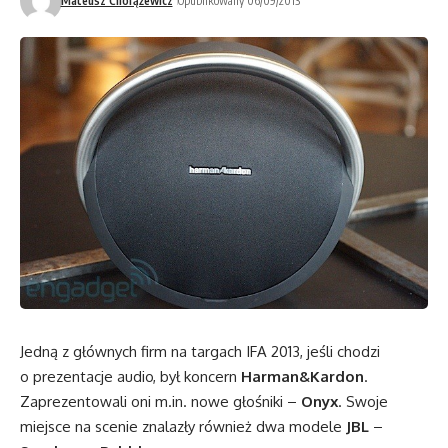
Mateusz Chorążewicz
Opublikowany 06/09/2013
Jedną z głównych firm na targach IFA 2013, jeśli chodzi
o prezentacje audio, był koncern
Harman&Kardon
.
Zaprezentowali oni m.in. nowe głośniki –
Onyx
. Swoje
miejsce na scenie znalazły również dwa modele
JBL
–