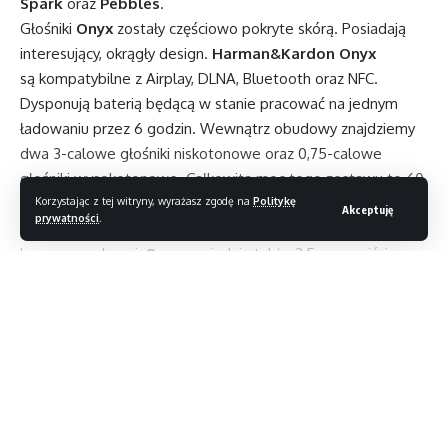
Spark
oraz
Pebbles
.
Głośniki
Onyx
zostały częściowo pokryte skórą. Posiadają
interesujący, okrągły design.
Harman&Kardon Onyx
są kompatybilne z Airplay, DLNA, Bluetooth oraz NFC.
Dysponują baterią będącą w stanie pracować na jednym
ładowaniu przez 6 godzin. Wewnątrz obudowy znajdziemy
dwa 3-calowe głośniki niskotonowe oraz 0,75-calowe
głośniki wysokotonowe. Całkowita moc tego zestawu to 60
W. Uchwyt wykonany ze stali nierdzewnej pozwala na łatwy
Korzystając z tej witryny, wyrażasz zgodę na
Politykę
Akceptuję
prywatności
.
transport urządzenia. Poza opcjami łączności
bezprzewodowej,
Onyx
posiadają także 3,5 mm wyjście
kablowe. Premiera odbędzie się pod koniec roku. Cena tego
zestawu to 499 dolarów.
Czytaj dalej