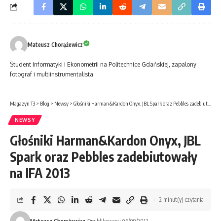
Mateusz Chorążewicz
Student Informatyki i Ekonometrii na Politechnice Gdańskiej, zapalony
fotograf i multiinstrumentalista.
Magazyn T3
>
Blog
>
Newsy
>
Głośniki Harman&Kardon Onyx, JBL Spark oraz Pebbles zadebiutowały na IFA 2013
NEWSY
Głośniki Harman&Kardon Onyx, JBL
Spark oraz Pebbles zadebiutowały
na IFA 2013
2 minut(y) czytania